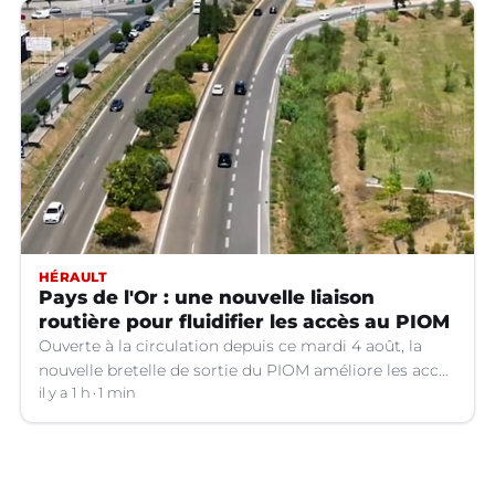
HÉRAULT
Pays de l'Or : une nouvelle liaison
routière pour fluidifier les accès au PIOM
Ouverte à la circulation depuis ce mardi 4 août, la
nouvelle bretelle de sortie du PIOM améliore les accès
à la zone d'activités et facilite les déplacements
il y a 1 h
1 min
quotidiens.