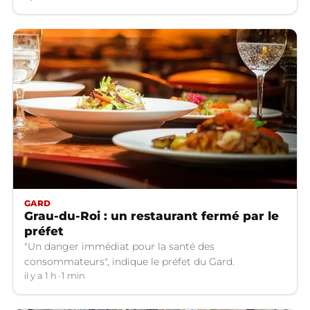
tapage, de stationnement...
GARD
Grau-du-Roi : un restaurant fermé par le
préfet
"Un danger immédiat pour la santé des
consommateurs", indique le préfet du Gard.
il y a 1 h
1 min