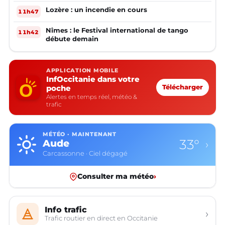
lendemain
Lozère : un incendie en cours
11h47
Nîmes : le Festival international de tango
11h42
débute demain
APPLICATION MOBILE
InfOccitanie dans votre
poche
Télécharger
Alertes en temps réel, météo &
trafic
MÉTÉO · MAINTENANT
33°
Aude
›
Carcassonne · Ciel dégagé
Consulter ma météo
›
Info trafic
›
Trafic routier en direct en Occitanie