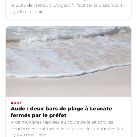
le SDIS de l'Hérault. L'objectif : faciliter la disponibilité
des salariés de l'entreprise engagés en qualité de
il y a 6 min
1 min
sapeurs-pompiers volontaires.
AUDE
Aude : deux bars de plage à Leucate
fermés par le préfet
A de multiples reprises au cours de la saison, les
gendarmes sont intervenus sur les lieux pour des faits
de violences, de consommation d'alcool, de rixes, de
il y a 49 min
1 min