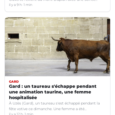
musicale et une séance de cinéma en plein air.
il y a 9 h
1 min
GARD
Gard : un taureau s'échappe pendant
une animation taurine, une femme
hospitalisée
À Uzès (Gard), un taureau s'est échappé pendant la
fête votive ce dimanche. Une femme a été
légèrement blessée et transportée à l'hôpital.
il y a 12 h
1 min