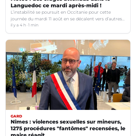
Languedoc ce mardi après-midi !
L’instabilité se poursuit en Occitanie pour cette
journée du mardi 11 août en se décalent vers d’autres
départements.
il y a 4 h
1 min
GARD
Nîmes : violences sexuelles sur mineurs,
1275 procédures "fantômes" recensées, le
maire réagit