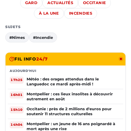
GARD
ACTUALITÉS
OCCITANIE
À LA UNE
INCENDIES
SUJETS
#Nîmes
#Incendie
FIL INFO
24/7
AUJOURD'HUI
Météo : des orages attendus dans le
17h25
Languedoc ce mardi après-midi !
Montpellier : ces lieux insolites à découvrir
16h01
autrement en août
Occitanie : près de 2 millions d'euros pour
15h10
soutenir 11 structures culturelles
Montpellier : un jeune de 16 ans poignardé à
14h04
mort après une rixe