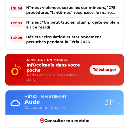
Nîmes : violences sexuelles sur mineurs, 1275
13h06
procédures "fantômes" recensées, le maire
réagit
Nîmes : "Un petit truc en plus" projeté en plein
12h03
air ce mardi
Béziers : circulation et stationnement
11h08
perturbés pendant la Féria 2026
APPLICATION MOBILE
InfOccitanie dans votre
poche
Télécharger
Alertes en temps réel, météo &
trafic
MÉTÉO · MAINTENANT
31°
Aude
›
Carcassonne · Couvert
Consulter ma météo
›