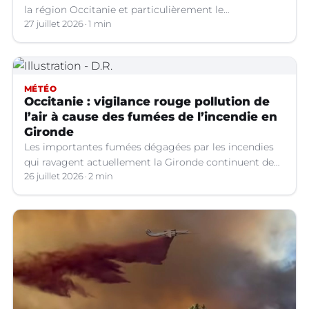
la région Occitanie et particulièrement le
département du Gard. Les fumées générées par ces
27 juillet 2026
1 min
feux entraînent une dégradation de la qualité de l’air
en raison des concentrations de particules en
suspension (PM10) atteignent des niveaux
préoccupants.
MÉTÉO
Occitanie : vigilance rouge pollution de
l’air à cause des fumées de l’incendie en
Gironde
Les importantes fumées dégagées par les incendies
qui ravagent actuellement la Gironde continuent de
se propager vers le sud-est de la France.
26 juillet 2026
2 min