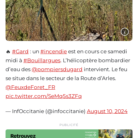
i
🔥
#Gard
: un
#incendie
est en cours ce samedi
midi à
#Bouillargues
. L’hélicoptère bombardier
d’eau des
@pompiersdugard
intervient. Le feu
se situe dans le secteur de la Route d’Arles.
@FeuxdeForet_FR
pic.twitter.com/SeMq5s3ZFq
— InfOccitanie (@infoccitanie)
August 10, 2024
PUBLICITÉ