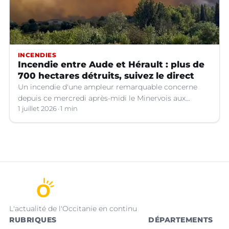
INCENDIES
Incendie entre Aude et Hérault : plus de
700 hectares détruits, suivez le direct
Un incendie d'une ampleur remarquable concerne
depuis ce mercredi après-midi le Minervois aux
confins de l'Aude et de l'Hérault.
1 juillet 2026
1 min
L'actualité de l'Occitanie en continu
RUBRIQUES
DÉPARTEMENTS