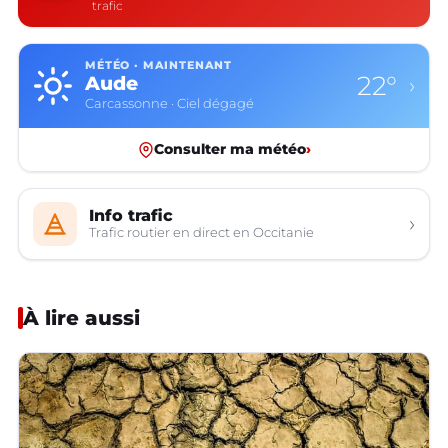
trafic
MÉTÉO · MAINTENANT
22°
Aude
›
Carcassonne · Ciel dégagé
Consulter ma météo
›
Info trafic
›
Trafic routier en direct en Occitanie
À lire aussi