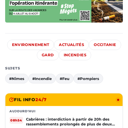
ENVIRONNEMENT
ACTUALITÉS
OCCITANIE
GARD
INCENDIES
SUJETS
#Nîmes
#Incendie
#Feu
#Pompiers
FIL INFO
24/7
AUJOURD'HUI
Cabrières : interdiction à partir de 20h des
08h54
rassemblements prolongés de plus de deux