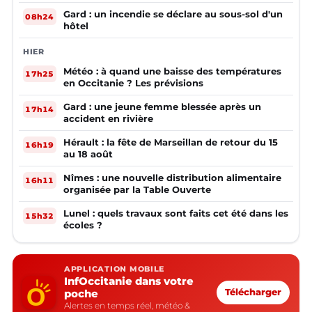
mineurs non accompagnés d'un adulte
Gard : un incendie se déclare au sous-sol d'un
08h24
hôtel
HIER
Météo : à quand une baisse des températures
17h25
en Occitanie ? Les prévisions
Gard : une jeune femme blessée après un
17h14
accident en rivière
Hérault : la fête de Marseillan de retour du 15
16h19
au 18 août
Nîmes : une nouvelle distribution alimentaire
16h11
organisée par la Table Ouverte
Lunel : quels travaux sont faits cet été dans les
15h32
écoles ?
APPLICATION MOBILE
InfOccitanie dans votre
poche
Télécharger
Alertes en temps réel, météo &