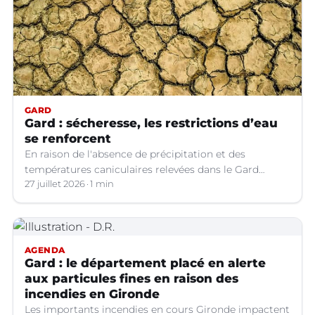
GARD
Gard : sécheresse, les restrictions d’eau
se renforcent
En raison de l'absence de précipitation et des
températures caniculaires relevées dans le Gard
depuis le 1er juillet, la situation hydrologique du
27 juillet 2026
1 min
département s'aggrave.
AGENDA
Gard : le département placé en alerte
aux particules fines en raison des
incendies en Gironde
Les importants incendies en cours Gironde impactent