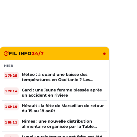
FIL INFO
24/7
HIER
Météo : à quand une baisse des
17h25
températures en Occitanie ? Les
prévisions
Gard : une jeune femme blessée après
17h14
un accident en rivière
Hérault : la fête de Marseillan de retour
16h19
du 15 au 18 août
Nîmes : une nouvelle distribution
16h11
alimentaire organisée par la Table
Ouverte
Lunel : quels travaux sont faits cet été