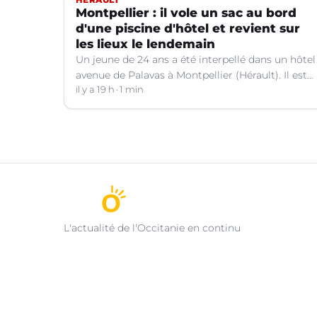
Montpellier : il vole un sac au bord
d'une piscine d'hôtel et revient sur
les lieux le lendemain
Un jeune de 24 ans a été interpellé dans un hôtel
avenue de Palavas à Montpellier (Hérault). Il est
suspecté d'avoir volé le sac d'une cliente.
il y a 19 h
1 min
L'actualité de l'Occitanie en continu