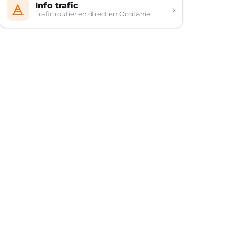
Info trafic
›
Trafic routier en direct en Occitanie