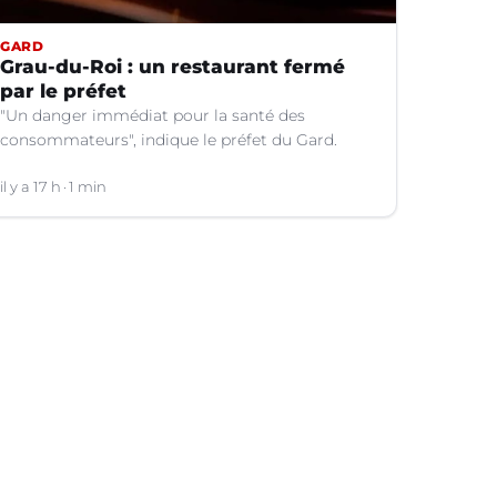
GARD
Grau-du-Roi : un restaurant fermé
par le préfet
"Un danger immédiat pour la santé des
consommateurs", indique le préfet du Gard.
il y a 17 h
1 min