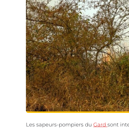
Les sapeurs-pompiers du
Gard
sont int