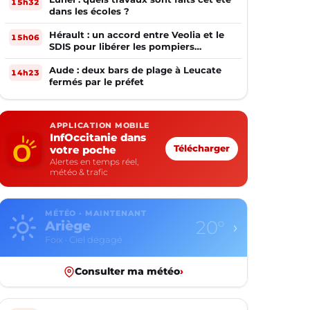
15h32
dans les écoles ?
Hérault : un accord entre Veolia et le
15h06
SDIS pour libérer les pompiers
volontaires
Aude : deux bars de plage à Leucate
14h23
fermés par le préfet
APPLICATION MOBILE
InfOccitanie dans
votre poche
Télécharger
Alertes en temps réel,
météo & trafic
MÉTÉO · MAINTENANT
22°
Aude
›
Carcassonne · Ciel dégagé
Consulter ma météo
›