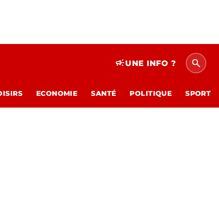
search
campaign
UNE INFO ?
OISIRS
ECONOMIE
SANTÉ
POLITIQUE
SPORT