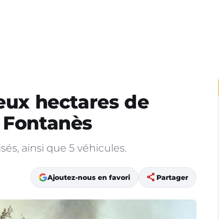
deux hectares de
 Fontanès
sés, ainsi que 5 véhicules.
share
Ajoutez-nous en favori
Partager