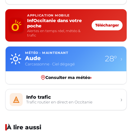
APPLICATION MOBILE
InfOccitanie dans votre
poche
Télécharger
Alertes en temps réel, météo &
trafic
MÉTÉO · MAINTENANT
28°
Aude
›
Carcassonne · Ciel dégagé
Consulter ma météo
›
Info trafic
›
Trafic routier en direct en Occitanie
À lire aussi