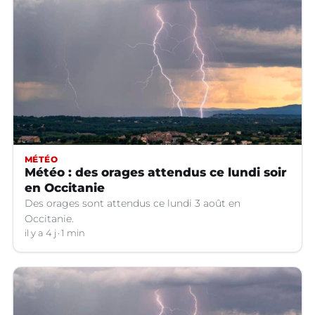
MÉTÉO
Météo : des orages attendus ce lundi soir
en Occitanie
Des orages sont attendus ce lundi 3 août en
Occitanie.
il y a 4 j
1 min