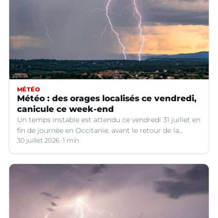
MÉTÉO
Météo : des orages localisés ce vendredi,
canicule ce week-end
Un temps instable est attendu ce vendredi 31 juillet en
fin de journée en Occitanie, avant le retour de la
canicule.
30 juillet 2026
1 min