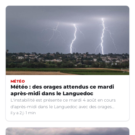
MÉTÉO
Météo : des orages attendus ce mardi
après-midi dans le Languedoc
L'instabilité est présente ce mardi 4 août en cours
d'après-midi dans le Languedoc avec des orages
localisés.
il y a 2 j
1 min