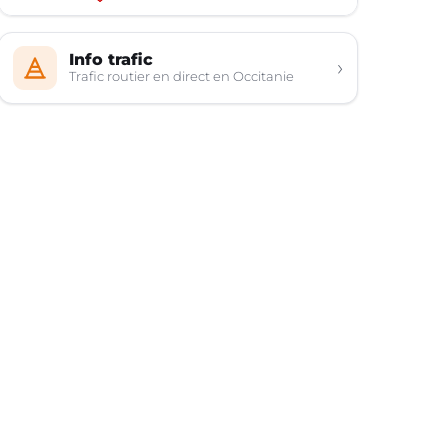
Info trafic
›
Trafic routier en direct en Occitanie