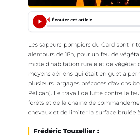
graphic_eq
Écouter cet article
Les sapeurs-pompiers du Gard sont inte
alentours de 18h, pour un feu de végét
mixte d'habitation rurale et de végétat
moyens aériens qui était en guet a p
plusieurs largages précoces d'avions b
Pélican). Le travail de lutte contre le f
forêts et de la chaine de commandement
chevaux et de limiter la surface brulée à
Frédéric Touzellier :