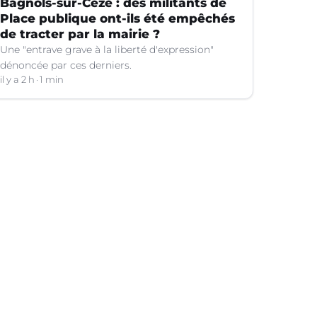
Bagnols-sur-Cèze : des militants de
Place publique ont-ils été empêchés
de tracter par la mairie ?
Une "entrave grave à la liberté d'expression"
dénoncée par ces derniers.
il y a 2 h
1 min