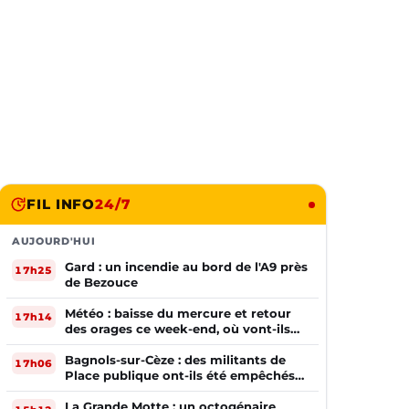
FIL INFO
24/7
AUJOURD'HUI
Gard : un incendie au bord de l'A9 près
17h25
de Bezouce
Météo : baisse du mercure et retour
17h14
des orages ce week-end, où vont-ils
frapper ?
Bagnols-sur-Cèze : des militants de
17h06
Place publique ont-ils été empêchés
de tracter par la mairie ?
La Grande Motte : un octogénaire