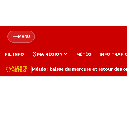
menu
MENU
expand_more
location_on
FIL INFO
MA RÉGION
MÉTÉO
INFO TRAFI
ALERTE
thunderstorm
Météo : baisse du mercure et retour des o
MÉTÉO