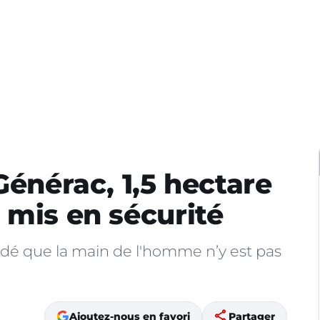
Générac, 1,5 hectare
 mis en sécurité
dé que la main de l'homme n’y est pas
share
Ajoutez-nous en favori
Partager