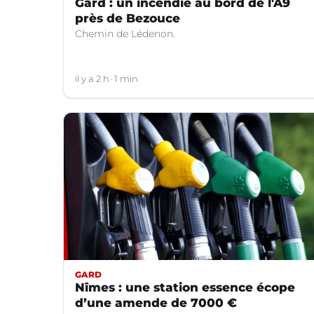
Gard : un incendie au bord de l'A9
près de Bezouce
Chemin de Lédenon.
il y a 2 h
1 min
GARD
Nîmes : une station essence écope
d’une amende de 7000 €