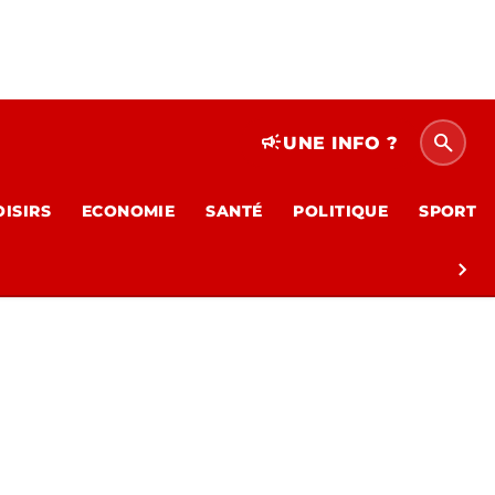
search
campaign
UNE INFO ?
OISIRS
ECONOMIE
SANTÉ
POLITIQUE
SPORT
chevron_right