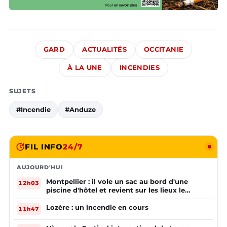
GARD
ACTUALITÉS
OCCITANIE
À LA UNE
INCENDIES
SUJETS
#Incendie
#Anduze
FIL INFO
24/7
AUJOURD'HUI
Montpellier : il vole un sac au bord d'une
12h03
piscine d'hôtel et revient sur les lieux le
lendemain
Lozère : un incendie en cours
11h47