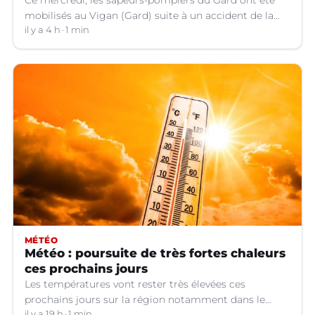
mobilisés au Vigan (Gard) suite à un accident de la
circulation impliquant le conducteur d'une trottinette
il y a 4 h
1 min
qui souffre d'un traumatisme crânien.
MÉTÉO
Météo : poursuite de très fortes chaleurs
ces prochains jours
Les températures vont rester très élevées ces
prochains jours sur la région notamment dans le
il y a 19 h
1 min