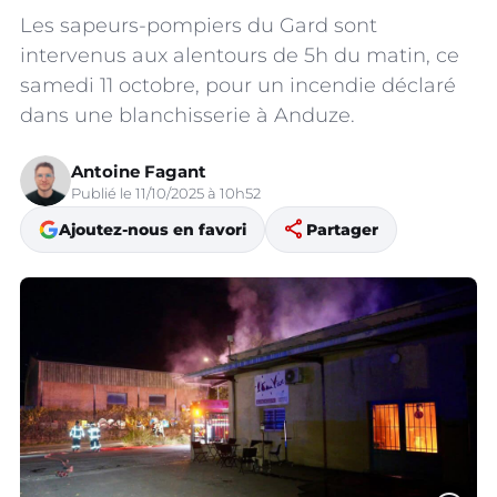
Les sapeurs-pompiers du Gard sont
intervenus aux alentours de 5h du matin, ce
samedi 11 octobre, pour un incendie déclaré
dans une blanchisserie à Anduze.
Antoine Fagant
Publié le 11/10/2025 à 10h52
share
Ajoutez-nous en favori
Partager