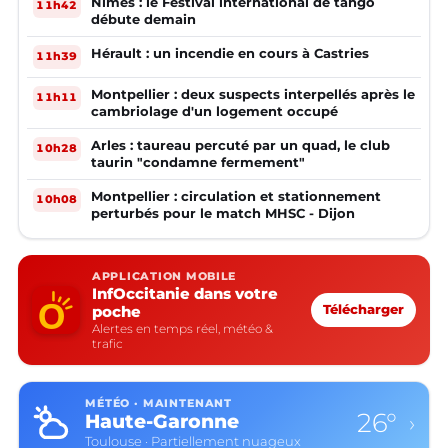
Nîmes : le Festival international de tango
11h42
débute demain
Hérault : un incendie en cours à Castries
11h39
Montpellier : deux suspects interpellés après le
11h11
cambriolage d'un logement occupé
Arles : taureau percuté par un quad, le club
10h28
taurin "condamne fermement"
Montpellier : circulation et stationnement
10h08
perturbés pour le match MHSC - Dijon
APPLICATION MOBILE
InfOccitanie dans votre
poche
Télécharger
Alertes en temps réel, météo &
trafic
MÉTÉO · MAINTENANT
26°
Haute-Garonne
›
Toulouse · Partiellement nuageux