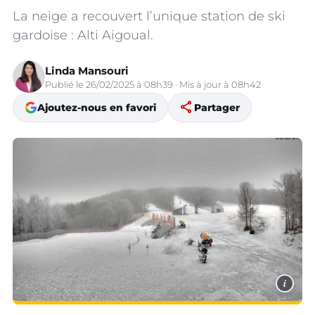
La neige a recouvert l’unique station de ski
gardoise : Alti Aigoual.
Linda Mansouri
Publié le 26/02/2025 à 08h39 · Mis à jour à 08h42
share
Ajoutez-nous en favori
Partager
i