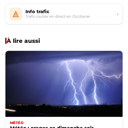
Info trafic
›
Trafic routier en direct en Occitanie
À lire aussi
MÉTÉO
Météo : orages ce dimanche soir,