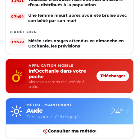
11h11
d'eau distribués à la population
Une femme meurt après avoir été brûlée avec
07h04
son bébé par son mari
8 AOÛT 2026
Météo : des orages attendus ce dimanche en
17h10
Occitanie, les prévisions
APPLICATION MOBILE
InfOccitanie dans votre
poche
Télécharger
Alertes en temps réel, météo &
trafic
MÉTÉO · MAINTENANT
24°
Aude
›
Carcassonne · Ciel dégagé
Consulter ma météo
›