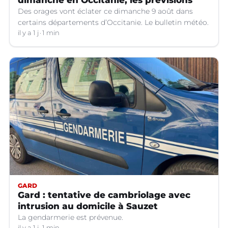
dimanche en Occitanie, les prévisions
Des orages vont éclater ce dimanche 9 août dans
certains départements d’Occitanie. Le bulletin météo.
il y a 1 j
1 min
GARD
Gard : tentative de cambriolage avec
intrusion au domicile à Sauzet
La gendarmerie est prévenue.
il y a 1 j
1 min