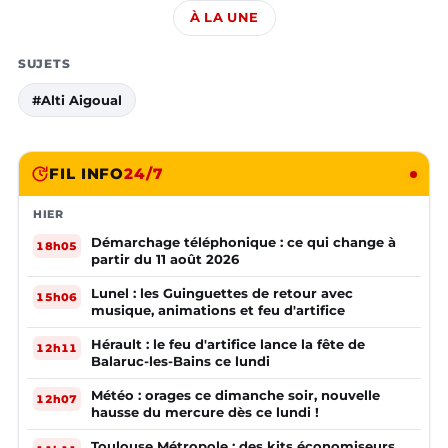
À LA UNE
SUJETS
#Alti Aigoual
FIL INFO
24/7
HIER
Démarchage téléphonique : ce qui change à
18h05
partir du 11 août 2026
Lunel : les Guinguettes de retour avec
15h06
musique, animations et feu d'artifice
Hérault : le feu d'artifice lance la fête de
12h11
Balaruc-les-Bains ce lundi
Météo : orages ce dimanche soir, nouvelle
12h07
hausse du mercure dès ce lundi !
Toulouse Métropole : des kits économiseurs