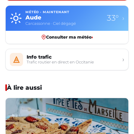
MÉTÉO · MAINTENANT
33°
Aude
›
Carcassonne · Ciel dégagé
Consulter ma météo
›
Info trafic
›
Trafic routier en direct en Occitanie
À lire aussi