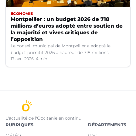
ECONOMIE
Montpellier : un budget 2026 de 718
millions d’euros adopté entre soutien de
la majorité et vives critiques de
l’opposition
Le conseil municipal de Montpellier a adopté le
budget primitif 2026 à hauteur de 718 millions
d’euros, qui a suscité de vifs débats.
17 avril 2026
4 min
L'actualité de l'Occitanie en continu
RUBRIQUES
DÉPARTEMENTS
MÉTÉO
Gard