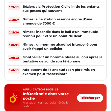
Béziers : la Protection Civile initie les enfants
12h11
aux gestes qui sauvent
Nîmes : une station essence écope d’une
11h57
amende de 7000 €
Nîmes : incendie dans le hall d'un immeuble
11h30
"connu pour être un point de deal"
Nîmes : un homme alcoolisé interpellé pour
10h31
avoir frappé un policier
Montpellier : un homme blessé au cou après la
10h12
tentative de vol de son téléphone
Adolescent de 17 ans tué : son père mis en
10h11
examen pour "assassinat"
APPLICATION MOBILE
InfOccitanie dans votre
poche
Télécharger
Alertes en temps réel, météo &
trafic