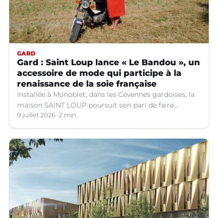
GARD
Gard : Saint Loup lance « Le Bandou », un
accessoire de mode qui participe à la
renaissance de la soie française
Installée à Monoblet, dans les Cévennes gardoises, la
maison SAINT LOUP poursuit son pari de faire
renaître la soie française.
9 juillet 2026
2 min