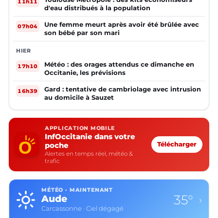
11h11
d'eau distribués à la population
Une femme meurt après avoir été brûlée avec
07h04
son bébé par son mari
HIER
Météo : des orages attendus ce dimanche en
17h10
Occitanie, les prévisions
Gard : tentative de cambriolage avec intrusion
16h39
au domicile à Sauzet
APPLICATION MOBILE
InfOccitanie dans votre
poche
Télécharger
Alertes en temps réel, météo &
trafic
MÉTÉO · MAINTENANT
35°
Aude
›
Carcassonne · Ciel dégagé