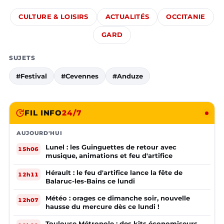
CULTURE & LOISIRS
ACTUALITÉS
OCCITANIE
GARD
SUJETS
#Festival
#Cevennes
#Anduze
FIL INFO
24/7
AUJOURD'HUI
Lunel : les Guinguettes de retour avec
15h06
musique, animations et feu d'artifice
Hérault : le feu d'artifice lance la fête de
12h11
Balaruc-les-Bains ce lundi
Météo : orages ce dimanche soir, nouvelle
12h07
hausse du mercure dès ce lundi !
Toulouse Métropole : des kits économiseurs