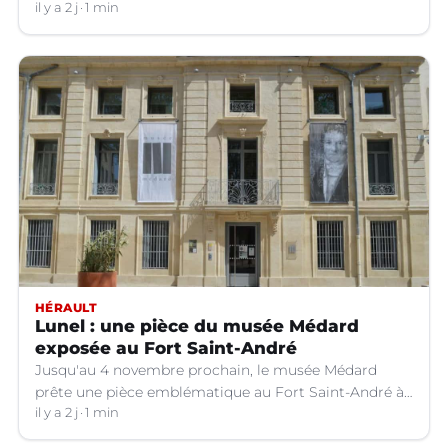
il y a 2 j
1 min
HÉRAULT
Lunel : une pièce du musée Médard
exposée au Fort Saint-André
Jusqu'au 4 novembre prochain, le musée Médard
prête une pièce emblématique au Fort Saint-André à
Villeneuve-lez-Avignon (Gard).
il y a 2 j
1 min