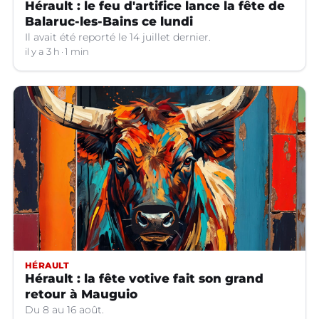
Hérault : le feu d'artifice lance la fête de
Balaruc-les-Bains ce lundi
Il avait été reporté le 14 juillet dernier.
il y a 3 h
1 min
HÉRAULT
Hérault : la fête votive fait son grand
retour à Mauguio
Du 8 au 16 août.