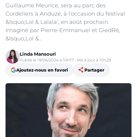
Guillaume Meurice, sera au parc des
Cordeliers à Anduze, à l’occasion du festival
&lsquo;Lol & Lalala’, en août prochain.
Imaginé par Pierre-Emmanuel et GiedRé,
&lsquo;Lol &…
Linda Mansouri
Publié le 19/06/2024 à 10h17 · Mis à jour à 10h29
share
Ajoutez-nous en favori
Partager