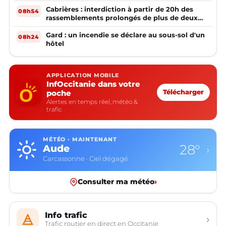
Cabrières : interdiction à partir de 20h des
08h54
rassemblements prolongés de plus de deux
mineurs non accompagnés d'un adulte
Gard : un incendie se déclare au sous-sol d'un
08h24
hôtel
APPLICATION MOBILE
InfOccitanie dans votre
poche
Télécharger
Alertes en temps réel, météo &
trafic
MÉTÉO · MAINTENANT
28°
Aude
›
Carcassonne · Ciel dégagé
Consulter ma météo
›
Info trafic
›
Trafic routier en direct en Occitanie