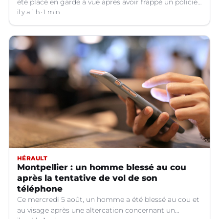
été placé en garde à vue après avoir frappé un policier
hors service à Nîmes (Gard).
il y a 1 h
1 min
HÉRAULT
Montpellier : un homme blessé au cou
après la tentative de vol de son
téléphone
Ce mercredi 5 août, un homme a été blessé au cou et
au visage après une altercation concernant un