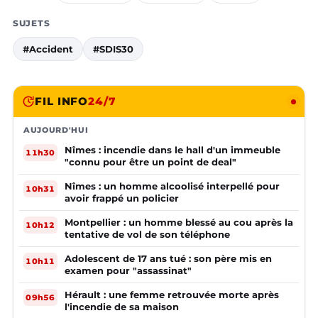
SUJETS
#Accident
#SDIS30
FIL INFO
24/7
AUJOURD'HUI
Nîmes : incendie dans le hall d'un immeuble
11h30
"connu pour être un point de deal"
Nîmes : un homme alcoolisé interpellé pour
10h31
avoir frappé un policier
Montpellier : un homme blessé au cou après la
10h12
tentative de vol de son téléphone
Adolescent de 17 ans tué : son père mis en
10h11
examen pour "assassinat"
Hérault : une femme retrouvée morte après
09h56
l'incendie de sa maison