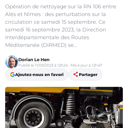
Opération de nettoyage sur la RN 106 entre
Alès et Nîmes : des perturbations sur la
circulation ce samedi 15 septembre. Ce
samedi 16 septembre 2023, la Direction
Interdépartementale des Routes
Méditerranée (DIRMED) se…
Dorian Le Hen
Publié le 11/09/2023 à 12h24 · Mis à jour à 12h47
share
Ajoutez-nous en favori
Partager