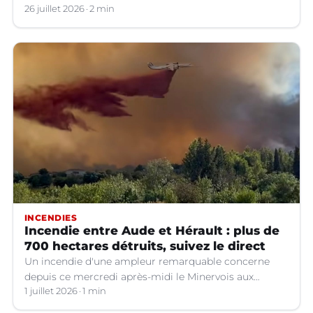
se propager vers le sud-est de la France.
26 juillet 2026
2 min
INCENDIES
Incendie entre Aude et Hérault : plus de
700 hectares détruits, suivez le direct
Un incendie d'une ampleur remarquable concerne
depuis ce mercredi après-midi le Minervois aux
confins de l'Aude et de l'Hérault.
1 juillet 2026
1 min