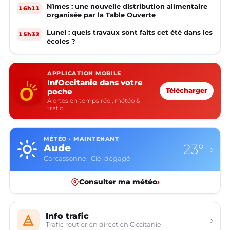
Nîmes : une nouvelle distribution alimentaire
16h11
organisée par la Table Ouverte
Lunel : quels travaux sont faits cet été dans les
15h32
écoles ?
APPLICATION MOBILE
InfOccitanie dans votre
poche
Télécharger
Alertes en temps réel, météo &
trafic
MÉTÉO · MAINTENANT
23°
Aude
›
Carcassonne · Ciel dégagé
Consulter ma météo
›
Info trafic
›
Trafic routier en direct en Occitanie