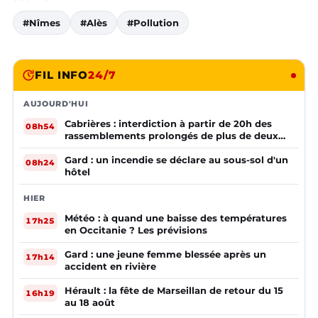
#Nîmes
#Alès
#Pollution
FIL INFO
24/7
AUJOURD'HUI
Cabrières : interdiction à partir de 20h des
08h54
rassemblements prolongés de plus de deux
mineurs non accompagnés d'un adulte
Gard : un incendie se déclare au sous-sol d'un
08h24
hôtel
HIER
Météo : à quand une baisse des températures
17h25
en Occitanie ? Les prévisions
Gard : une jeune femme blessée après un
17h14
accident en rivière
Hérault : la fête de Marseillan de retour du 15
16h19
au 18 août