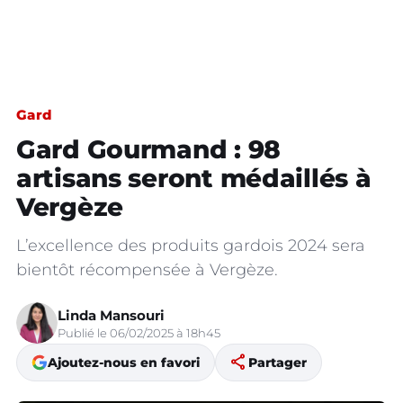
Gard
Gard Gourmand : 98
artisans seront médaillés à
Vergèze
L’excellence des produits gardois 2024 sera
bientôt récompensée à Vergèze.
Linda Mansouri
Publié le 06/02/2025 à 18h45
share
Ajoutez-nous en favori
Partager