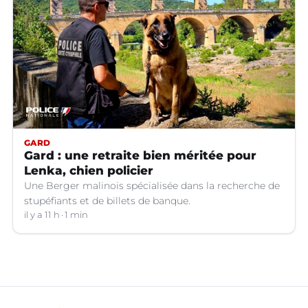
GARD
Gard : une retraite bien méritée pour
Lenka, chien policier
Une Berger malinois spécialisée dans la recherche de
stupéfiants et de billets de banque.
il y a 11 h
1 min