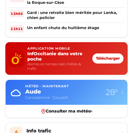
la Roque-sur-Cèze
Gard : une retraite bien méritée pour Lenka,
12h02
chien policier
Un enfant chute du huitième étage
11h11
APPLICATION MOBILE
InfOccitanie dans votre
poche
Télécharger
Alertes en temps réel, météo &
trafic
MÉTÉO · MAINTENANT
28°
Aude
›
Carcassonne · Couvert
Consulter ma météo
›
Info trafic