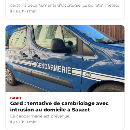
certains départements d’Occitanie. Le bulletin météo.
il y a 6 h
1 min
GARD
Gard : tentative de cambriolage avec
intrusion au domicile à Sauzet
La gendarmerie est prévenue.
il y a 6 h
1 min