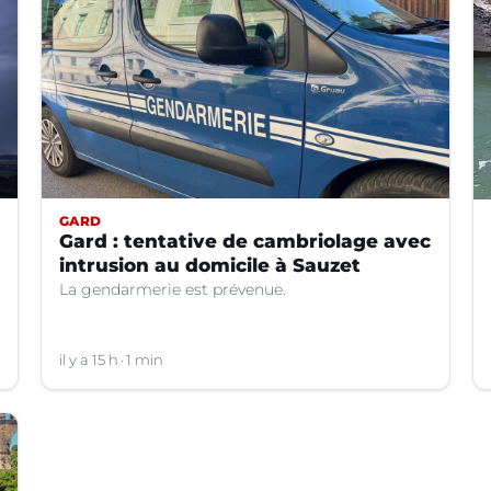
GARD
Gard : tentative de cambriolage avec
intrusion au domicile à Sauzet
La gendarmerie est prévenue.
il y a 15 h
1 min