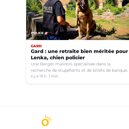
GARD
Gard : une retraite bien méritée pour
Lenka, chien policier
Une Berger malinois spécialisée dans la
recherche de stupéfiants et de billets de banque.
il y a 19 h
1 min