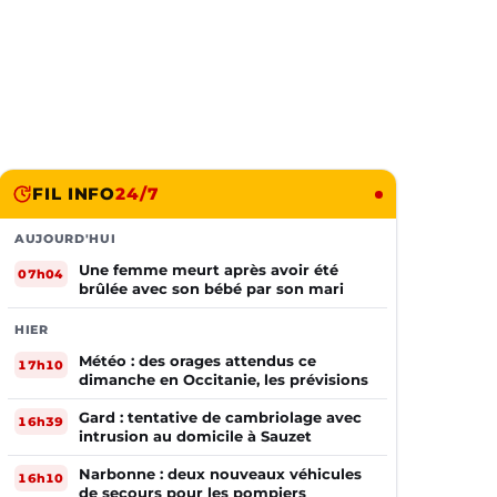
FIL INFO
24/7
AUJOURD'HUI
Une femme meurt après avoir été
07h04
brûlée avec son bébé par son mari
HIER
Météo : des orages attendus ce
17h10
dimanche en Occitanie, les prévisions
Gard : tentative de cambriolage avec
16h39
intrusion au domicile à Sauzet
Narbonne : deux nouveaux véhicules
16h10
de secours pour les pompiers