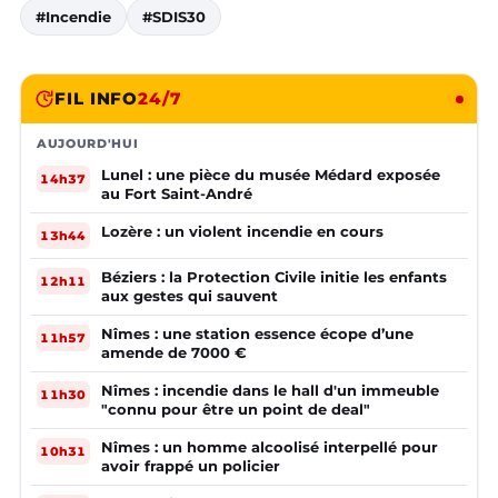
#Incendie
#SDIS30
FIL INFO
24/7
AUJOURD'HUI
Lunel : une pièce du musée Médard exposée
14h37
au Fort Saint-André
Lozère : un violent incendie en cours
13h44
Béziers : la Protection Civile initie les enfants
12h11
aux gestes qui sauvent
Nîmes : une station essence écope d’une
11h57
amende de 7000 €
Nîmes : incendie dans le hall d'un immeuble
11h30
"connu pour être un point de deal"
Nîmes : un homme alcoolisé interpellé pour
10h31
avoir frappé un policier