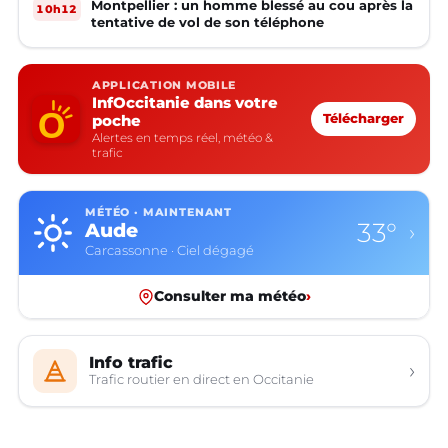
Montpellier : un homme blessé au cou après la
10h12
tentative de vol de son téléphone
APPLICATION MOBILE
InfOccitanie dans votre
poche
Télécharger
Alertes en temps réel, météo &
trafic
MÉTÉO · MAINTENANT
33°
Aude
›
Carcassonne · Ciel dégagé
Consulter ma météo
›
Info trafic
›
Trafic routier en direct en Occitanie