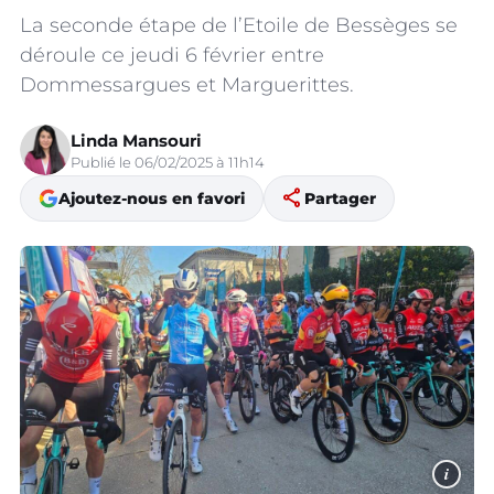
La seconde étape de l’Etoile de Bessèges se
déroule ce jeudi 6 février entre
Dommessargues et Marguerittes.
Linda Mansouri
Publié le 06/02/2025 à 11h14
share
Ajoutez-nous en favori
Partager
i