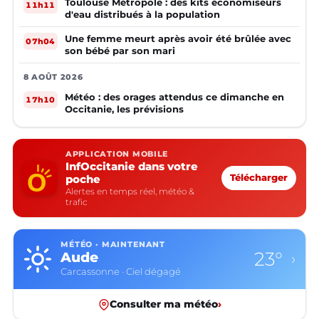
Toulouse Métropole : des kits économiseurs
11h11
d'eau distribués à la population
Une femme meurt après avoir été brûlée avec
07h04
son bébé par son mari
8 AOÛT 2026
Météo : des orages attendus ce dimanche en
17h10
Occitanie, les prévisions
APPLICATION MOBILE
InfOccitanie dans votre
poche
Télécharger
Alertes en temps réel, météo &
trafic
MÉTÉO · MAINTENANT
23°
Aude
›
Carcassonne · Ciel dégagé
Consulter ma météo
›