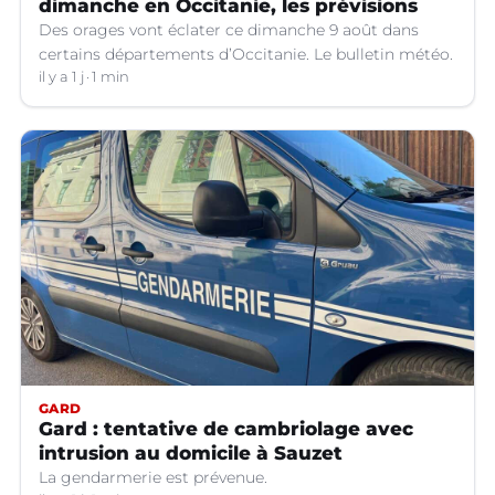
dimanche en Occitanie, les prévisions
Des orages vont éclater ce dimanche 9 août dans
certains départements d’Occitanie. Le bulletin météo.
il y a 1 j
1 min
GARD
Gard : tentative de cambriolage avec
intrusion au domicile à Sauzet
La gendarmerie est prévenue.