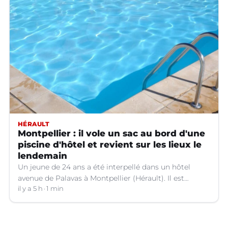
HÉRAULT
Montpellier : il vole un sac au bord d'une
piscine d'hôtel et revient sur les lieux le
lendemain
Un jeune de 24 ans a été interpellé dans un hôtel
avenue de Palavas à Montpellier (Hérault). Il est
suspecté d'avoir volé le sac d'une cliente.
il y a 5 h
1 min