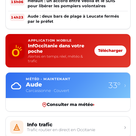
Hérault : un accord entre Veolia et le SDIS
15h06
pour libérer les pompiers volontaires
Aude : deux bars de plage à Leucate fermés
14h23
par le préfet
APPLICATION MOBILE
InfOccitanie dans votre
poche
Télécharger
Alertes en temps réel, météo &
trafic
MÉTÉO · MAINTENANT
33°
Aude
›
Carcassonne · Couvert
Consulter ma météo
›
Info trafic
›
Trafic routier en direct en Occitanie