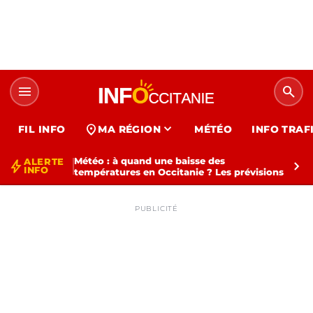
menu
search
expand_more
location_on
FIL INFO
MA RÉGION
MÉTÉO
INFO TRAF
Météo : à quand une baisse des
ALERTE
bolt
chevron_right
INFO
températures en Occitanie ? Les prévisions
PUBLICITÉ