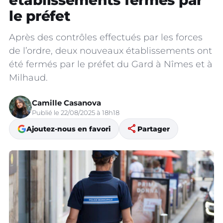
établissements fermés par
le préfet
Après des contrôles effectués par les forces
de l’ordre, deux nouveaux établissements ont
été fermés par le préfet du Gard à Nîmes et à
Milhaud.
Camille Casanova
Publié le 22/08/2025 à 18h18
share
Ajoutez-nous en favori
Partager