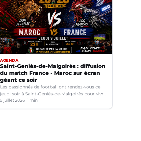
AGENDA
Saint-Geniès-de-Malgoirès : diffusion
du match France - Maroc sur écran
géant ce soir
Les passionnés de football ont rendez-vous ce
jeudi soir à Saint-Geniès-de-Malgoirès pour vivre
ensemble l'un des temps forts de la Coupe du
9 juillet 2026
1 min
Monde 2026.