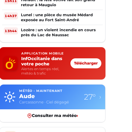
15h11
retour à Mauguio
Lunel : une pièce du musée Médard
14h37
exposée au Fort Saint-André
Lozère : un violent incendie en cours
13h44
près du Lac de Naussac
APPLICATION MOBILE
InfOccitanie dans
votre poche
Télécharger
Alertes en temps réel,
météo & trafic
MÉTÉO · MAINTENANT
20°
Aveyron
›
Rodez · Ciel dégagé
Consulter ma météo
›