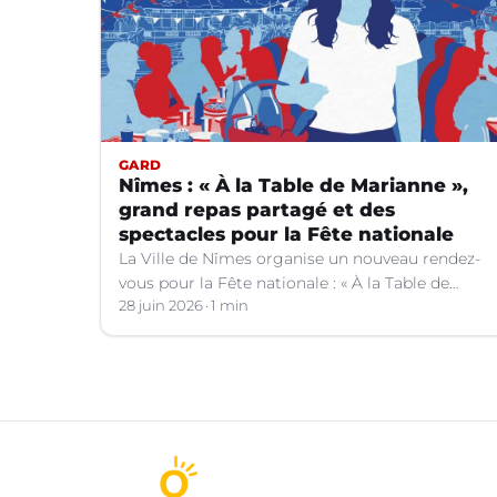
GARD
Nîmes : « À la Table de Marianne »,
grand repas partagé et des
spectacles pour la Fête nationale
La Ville de Nîmes organise un nouveau rendez-
vous pour la Fête nationale : « À la Table de
Marianne », le 13 juillet prochain.
28 juin 2026
1 min