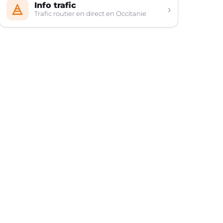
Info trafic
›
Trafic routier en direct en Occitanie