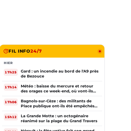
FIL INFO
24/7
HIER
Gard : un incendie au bord de l'A9 près
17h25
de Bezouce
Météo : baisse du mercure et retour
17h14
des orages ce week-end, où vont-ils
frapper ?
Bagnols-sur-Cèze : des militants de
17h06
Place publique ont-ils été empêchés
de tracter par la mairie ?
La Grande Motte : un octogénaire
15h12
réanimé sur la plage du Grand Travers
Hérault : la fête votive fait son grand