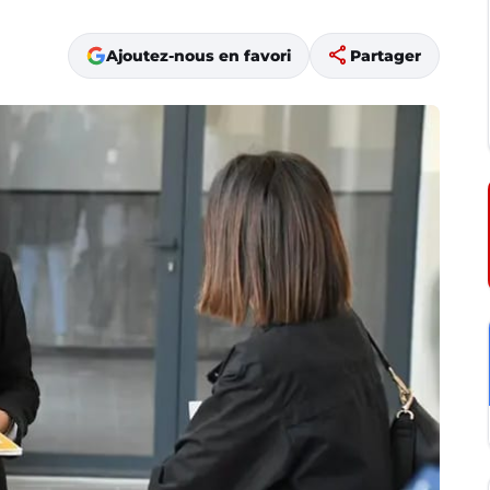
share
Ajoutez-nous en favori
Partager