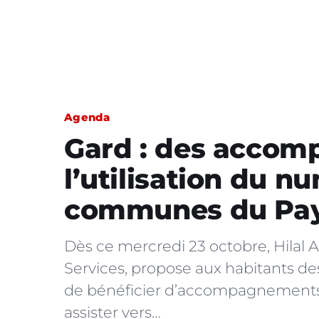
Agenda
Gard : des acco
l’utilisation du n
communes du Pay
Dès ce mercredi 23 octobre, ️Hilal 
Services, propose aux habitants
de bénéficier d’accompagnements à
assister vers…