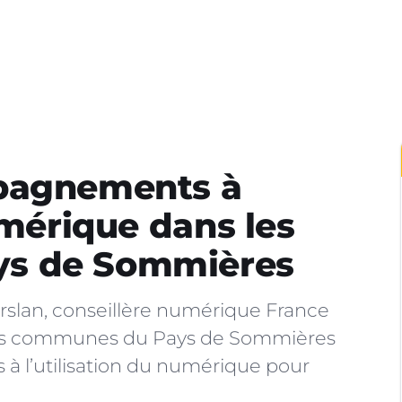
mpagnements à
umérique dans les
s de Sommières
Arslan, conseillère numérique France
 des communes du Pays de Sommières
 l’utilisation du numérique pour