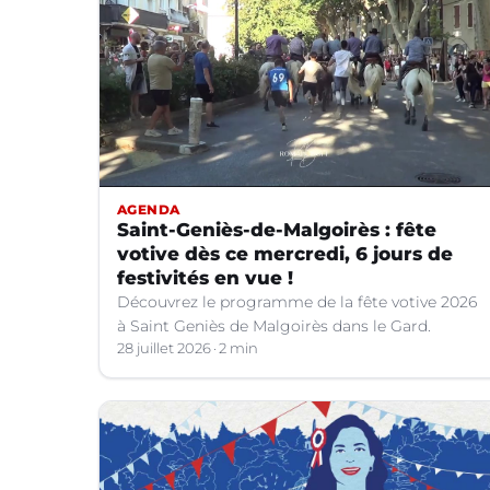
AGENDA
Saint-Geniès-de-Malgoirès : fête
votive dès ce mercredi, 6 jours de
festivités en vue !
Découvrez le programme de la fête votive 2026
à Saint Geniès de Malgoirès dans le Gard.
28 juillet 2026
2 min