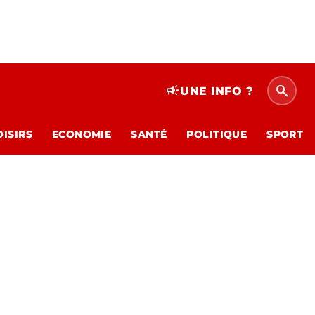
search
campaign
UNE INFO ?
OISIRS
ECONOMIE
SANTÉ
POLITIQUE
SPORT