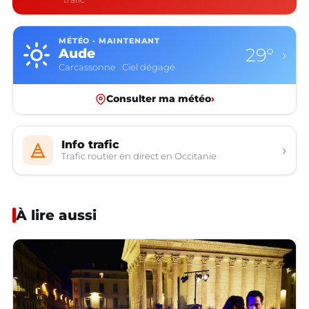
MÉTÉO · MAINTENANT
29°
Aude
›
Carcassonne · Ciel dégagé
Consulter ma météo
›
Info trafic
›
Trafic routier en direct en Occitanie
À lire aussi