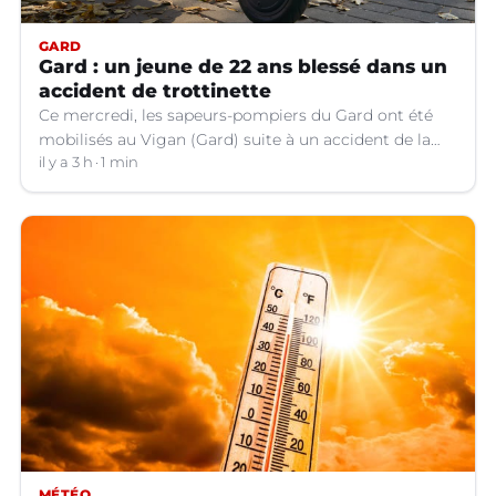
GARD
Gard : un jeune de 22 ans blessé dans un
accident de trottinette
Ce mercredi, les sapeurs-pompiers du Gard ont été
mobilisés au Vigan (Gard) suite à un accident de la
circulation impliquant le conducteur d'une trottinette
il y a 3 h
1 min
qui souffre d'un traumatisme crânien.
MÉTÉO