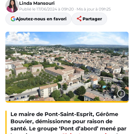
Linda Mansouri
Publié le 17/06/2024 à 09h20 · Mis à jour à 09h25
share
Ajoutez-nous en favori
Partager
i
Le maire de Pont-Saint-Esprit,
Gérôme
Bouvier, démissionne pour raison de
santé. Le groupe ‘Pont d’abord’ mené par