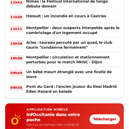
Nîmes : le Festival international de tango
11h42
débute demain
Hérault : un incendie en cours à Castries
11h39
Montpellier : deux suspects interpellés après le
11h11
cambriolage d'un logement occupé
Arles : taureau percuté par un quad, le club
10h28
taurin "condamne fermement"
Montpellier : circulation et stationnement
10h08
perturbés pour le match MHSC - Dijon
Un bébé meurt étranglé avec une ficelle de
09h40
store
Pont du Gard : l'ancien joueur du Real Madrid
08h36
Eden Hazard en balade
APPLICATION MOBILE
InfOccitanie dans votre
poche
Télécharger
Alertes en temps réel, météo &
trafic