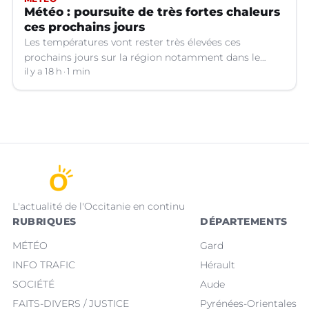
Météo : poursuite de très fortes chaleurs
ces prochains jours
Les températures vont rester très élevées ces
prochains jours sur la région notamment dans le
Languedoc.
il y a 18 h
1 min
L'actualité de l'Occitanie en continu
RUBRIQUES
DÉPARTEMENTS
MÉTÉO
Gard
INFO TRAFIC
Hérault
SOCIÉTÉ
Aude
FAITS-DIVERS / JUSTICE
Pyrénées-Orientales