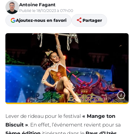
Antoine Fagant
Publié le 18/10/2023 à 07h00
share
Ajoutez-nous en favori
Partager
i
Lever de rideau pour le festival
« Mange ton
Biscuit »
. En effet, l’événement revient pour sa
5ème édition
itinérante dans le
Pays d’Uzès
,