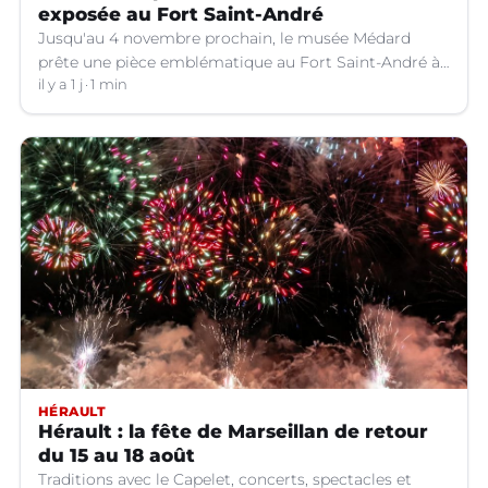
exposée au Fort Saint-André
Jusqu'au 4 novembre prochain, le musée Médard
prête une pièce emblématique au Fort Saint-André à
Villeneuve-lez-Avignon (Gard).
il y a 1 j
1 min
HÉRAULT
Hérault : la fête de Marseillan de retour
du 15 au 18 août
Traditions avec le Capelet, concerts, spectacles et