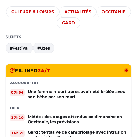
CULTURE & LOISIRS
ACTUALITÉS
OCCITANIE
GARD
SUJETS
#Festival
#Uzes
FIL INFO
24/7
AUJOURD'HUI
Une femme meurt après avoir été brûlée avec
07h04
son bébé par son mari
HIER
Météo : des orages attendus ce dimanche en
17h10
Occitanie, les prévisions
Gard : tentative de cambriolage avec intrusion
16h39