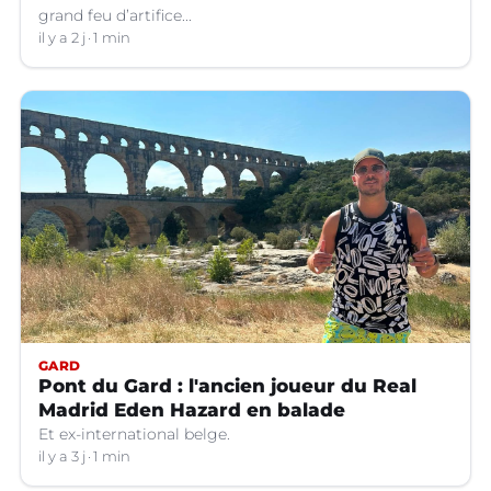
grand feu d’artifice...
il y a 2 j
1 min
GARD
Pont du Gard : l'ancien joueur du Real
Madrid Eden Hazard en balade
Et ex-international belge.
il y a 3 j
1 min