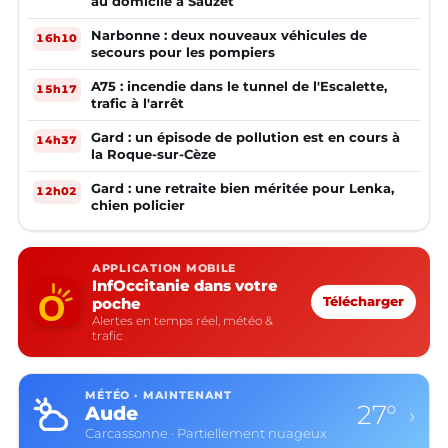
au domicile à Sauzet
Narbonne : deux nouveaux véhicules de
16h10
secours pour les pompiers
A75 : incendie dans le tunnel de l'Escalette,
15h17
trafic à l'arrêt
Gard : un épisode de pollution est en cours à
14h37
la Roque-sur-Cèze
Gard : une retraite bien méritée pour Lenka,
12h02
chien policier
APPLICATION MOBILE
InfOccitanie dans votre
poche
Télécharger
Alertes en temps réel, météo &
trafic
MÉTÉO · MAINTENANT
27°
Aude
›
Carcassonne · Partiellement nuageux