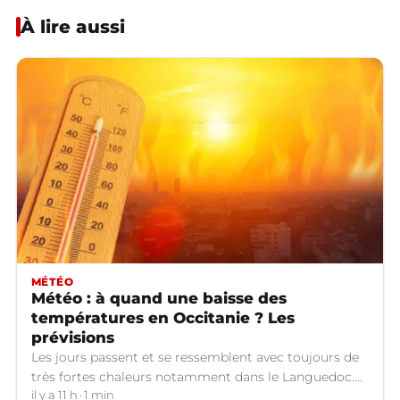
À lire aussi
MÉTÉO
Météo : à quand une baisse des
températures en Occitanie ? Les
prévisions
Les jours passent et se ressemblent avec toujours de
très fortes chaleurs notamment dans le Languedoc.
Jusqu’à quand ?
il y a 11 h
1 min