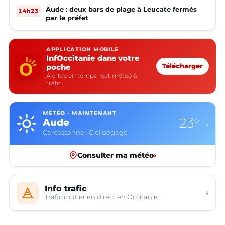
Aude : deux bars de plage à Leucate fermés
14h23
par le préfet
APPLICATION MOBILE
InfOccitanie dans votre
poche
Télécharger
Alertes en temps réel, météo &
trafic
MÉTÉO · MAINTENANT
23°
Aude
›
Carcassonne · Ciel dégagé
Consulter ma météo
›
Info trafic
›
Trafic routier en direct en Occitanie