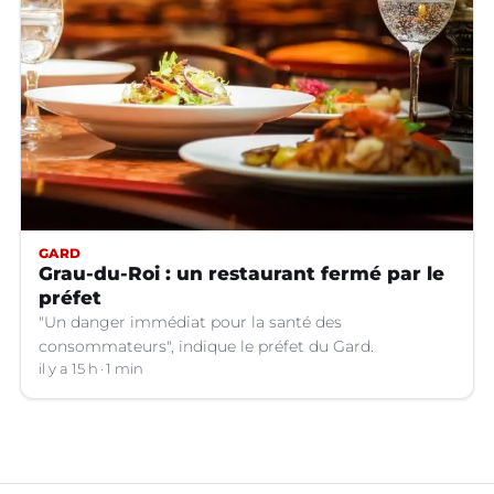
GARD
Grau-du-Roi : un restaurant fermé par le
préfet
"Un danger immédiat pour la santé des
consommateurs", indique le préfet du Gard.
il y a 15 h
1 min