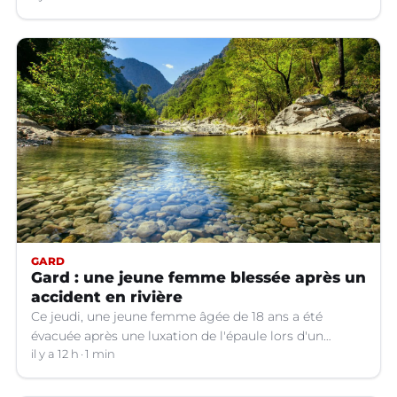
GARD
Gard : une jeune femme blessée après un
accident en rivière
Ce jeudi, une jeune femme âgée de 18 ans a été
évacuée après une luxation de l'épaule lors d'un
plongeon dans une rivière à Saint-André-de-
il y a 12 h
1 min
Valborgne (Gard).