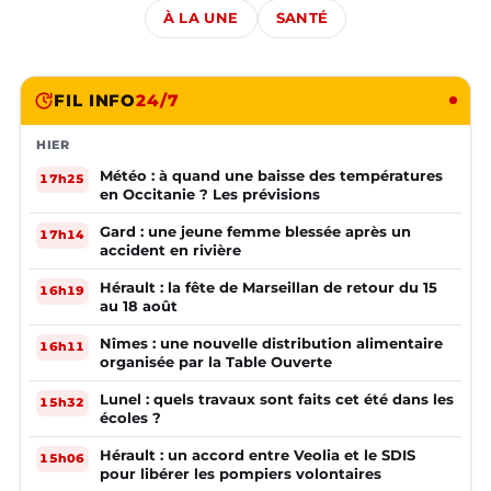
À LA UNE
SANTÉ
FIL INFO
24/7
HIER
Météo : à quand une baisse des températures
17h25
en Occitanie ? Les prévisions
Gard : une jeune femme blessée après un
17h14
accident en rivière
Hérault : la fête de Marseillan de retour du 15
16h19
au 18 août
Nîmes : une nouvelle distribution alimentaire
16h11
organisée par la Table Ouverte
Lunel : quels travaux sont faits cet été dans les
15h32
écoles ?
Hérault : un accord entre Veolia et le SDIS
15h06
pour libérer les pompiers volontaires