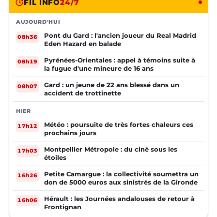
FIL INFO
24/7
AUJOURD'HUI
Pont du Gard : l'ancien joueur du Real Madrid
08h36
Eden Hazard en balade
Pyrénées-Orientales : appel à témoins suite à
08h19
la fugue d'une mineure de 16 ans
Gard : un jeune de 22 ans blessé dans un
08h07
accident de trottinette
HIER
Météo : poursuite de très fortes chaleurs ces
17h12
prochains jours
Montpellier Métropole : du ciné sous les
17h03
étoiles
Petite Camargue : la collectivité soumettra un
16h26
don de 5000 euros aux sinistrés de la Gironde
Hérault : les Journées andalouses de retour à
16h06
Frontignan