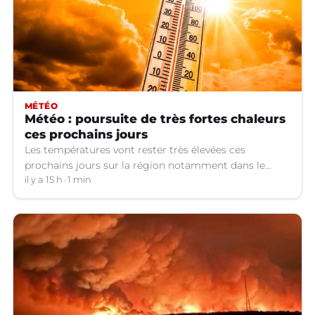
MÉTÉO
Météo : poursuite de très fortes chaleurs
ces prochains jours
Les températures vont rester très élevées ces
prochains jours sur la région notamment dans le
Languedoc.
il y a 15 h
1 min