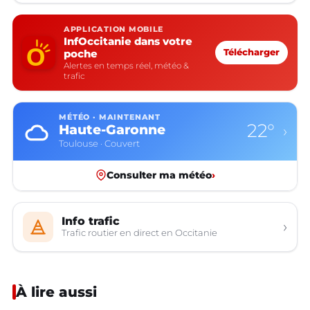
APPLICATION MOBILE
InfOccitanie dans votre
poche
Télécharger
Alertes en temps réel, météo &
trafic
MÉTÉO · MAINTENANT
22°
Haute-Garonne
›
Toulouse · Couvert
Consulter ma météo
›
Info trafic
›
Trafic routier en direct en Occitanie
À lire aussi