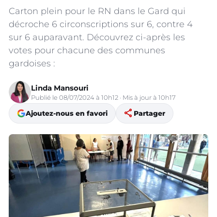
Carton plein pour le RN dans le Gard qui
décroche 6 circonscriptions sur 6, contre 4
sur 6 auparavant. Découvrez ci-après les
votes pour chacune des communes
gardoises :
Linda Mansouri
Publié le 08/07/2024 à 10h12 · Mis à jour à 10h17
share
Ajoutez-nous en favori
Partager