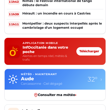
Nîmes : le Festival international de tango
11h42
débute demain
Hérault : un incendie en cours à Castries
11h39
Montpellier : deux suspects interpellés après le
11h11
cambriolage d'un logement occupé
APPLICATION MOBILE
InfOccitanie dans votre
poche
Télécharger
Alertes en temps réel, météo &
trafic
MÉTÉO · MAINTENANT
32°
Aude
›
Carcassonne · Ciel dégagé
Consulter ma météo
›