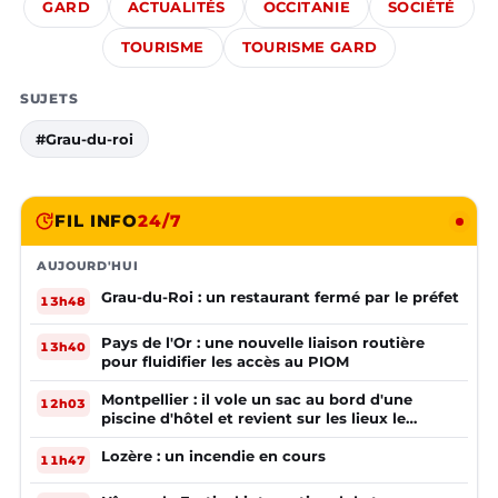
GARD
ACTUALITÉS
OCCITANIE
SOCIÉTÉ
TOURISME
TOURISME GARD
SUJETS
#Grau-du-roi
FIL INFO
24/7
AUJOURD'HUI
Grau-du-Roi : un restaurant fermé par le préfet
13h48
Pays de l'Or : une nouvelle liaison routière
13h40
pour fluidifier les accès au PIOM
Montpellier : il vole un sac au bord d'une
12h03
piscine d'hôtel et revient sur les lieux le
lendemain
Lozère : un incendie en cours
11h47