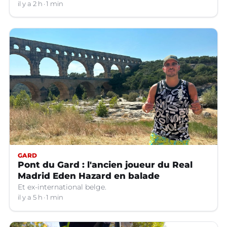
il y a 2 h
1 min
GARD
Pont du Gard : l'ancien joueur du Real
Madrid Eden Hazard en balade
Et ex-international belge.
il y a 5 h
1 min