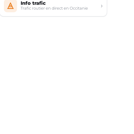
Info trafic
›
Trafic routier en direct en Occitanie