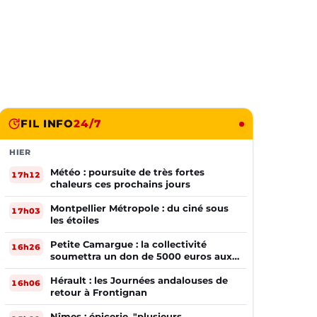
FIL INFO
24/7
HIER
Météo : poursuite de très fortes
17h12
chaleurs ces prochains jours
Montpellier Métropole : du ciné sous
17h03
les étoiles
Petite Camargue : la collectivité
16h26
soumettra un don de 5000 euros aux
sinistrés de la Gironde
Hérault : les Journées andalouses de
16h06
retour à Frontignan
Nîmes : épicerie, "plusieurs