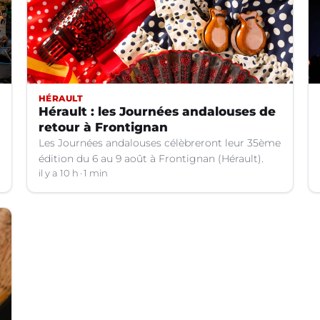
HÉRAULT
Hérault : les Journées andalouses de
retour à Frontignan
Les Journées andalouses célèbreront leur 35ème
édition du 6 au 9 août à Frontignan (Hérault).
il y a 10 h
1 min