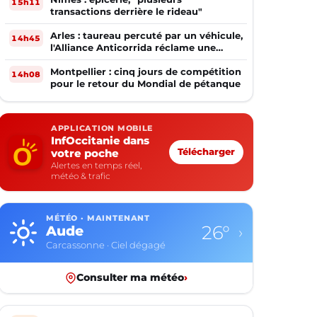
15h11
transactions derrière le rideau"
Arles : taureau percuté par un véhicule,
14h45
l'Alliance Anticorrida réclame une
enquête
Montpellier : cinq jours de compétition
14h08
pour le retour du Mondial de pétanque
APPLICATION MOBILE
InfOccitanie dans
votre poche
Télécharger
Alertes en temps réel,
météo & trafic
MÉTÉO · MAINTENANT
26°
Aude
›
Carcassonne · Ciel dégagé
Consulter ma météo
›