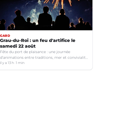
GARD
Grau-du-Roi : un feu d'artifice le
samedi 22 août
Fête du port de plaisance : une journée
d’animations entre traditions, mer et convivialité
vous attend.
il y a 13 h
1 min