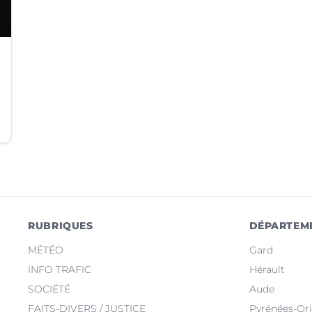
RUBRIQUES
DÉPARTEM
MÉTÉO
Gard
INFO TRAFIC
Hérault
SOCIÉTÉ
Aude
FAITS-DIVERS / JUSTICE
Pyrénées-Ori