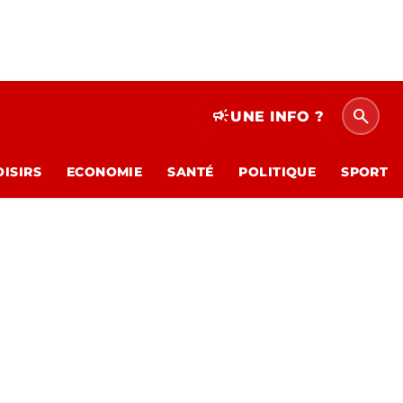
search
campaign
UNE INFO ?
OISIRS
ECONOMIE
SANTÉ
POLITIQUE
SPORT