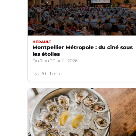
HÉRAULT
Montpellier Métropole : du ciné sous
les étoiles
Du 7 au 20 août 2026.
il y a 9 h
1 min