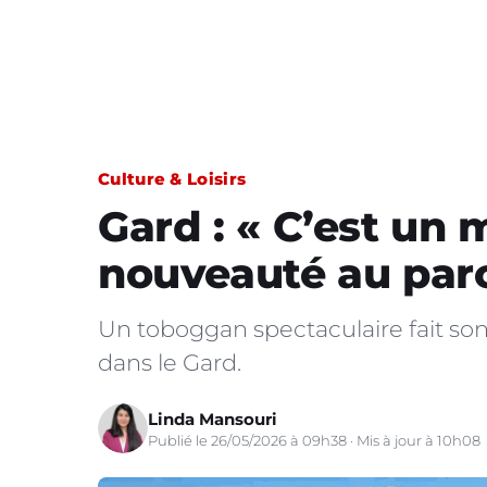
Culture & Loisirs
Gard : « C’est un 
nouveauté au par
Un toboggan spectaculaire fait so
dans le Gard.
Linda Mansouri
Publié le 26/05/2026 à 09h38 · Mis à jour à 10h08