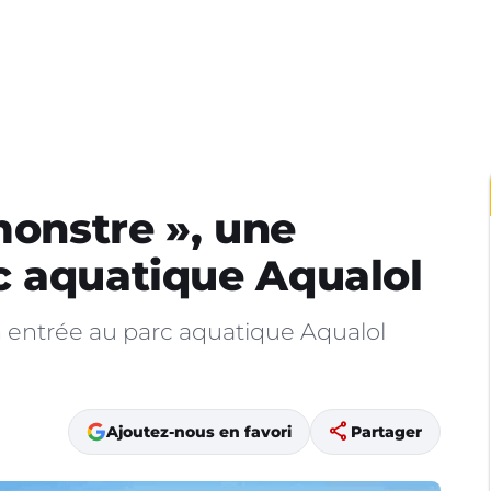
monstre », une
c aquatique Aqualol
n entrée au parc aquatique Aqualol
share
Ajoutez-nous en favori
Partager