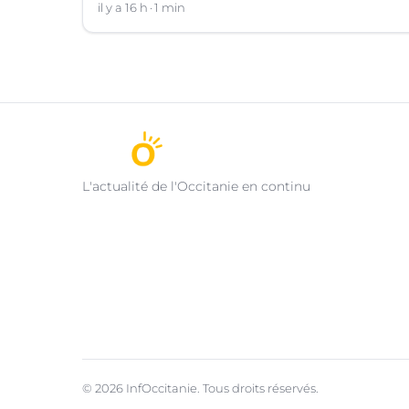
plongeon dans une rivière à Saint-André-de-
il y a 16 h
1 min
Valborgne (Gard).
L'actualité de l'Occitanie en continu
© 2026 InfOccitanie. Tous droits réservés.