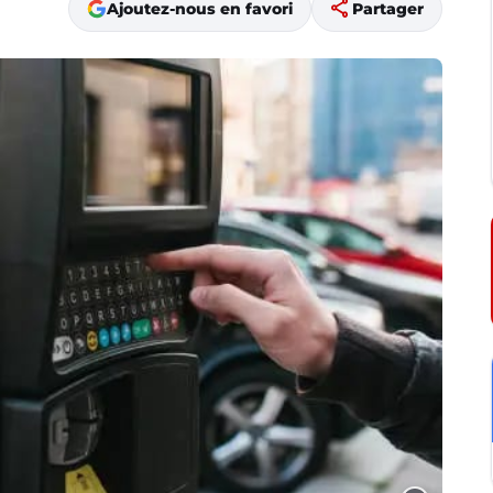
share
Ajoutez-nous en favori
Partager