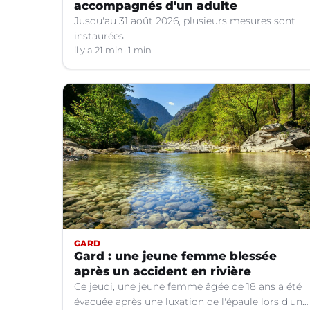
accompagnés d'un adulte
Jusqu'au 31 août 2026, plusieurs mesures sont
instaurées.
il y a 21 min
1 min
GARD
Gard : une jeune femme blessée
après un accident en rivière
Ce jeudi, une jeune femme âgée de 18 ans a été
évacuée après une luxation de l'épaule lors d'un