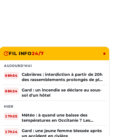
FIL INFO
24/7
AUJOURD'HUI
Cabrières : interdiction à partir de 20h
08h54
des rassemblements prolongés de plus
de deux mineurs non accompagnés
d'un adulte
Gard : un incendie se déclare au sous-
08h24
sol d'un hôtel
HIER
Météo : à quand une baisse des
17h25
températures en Occitanie ? Les
prévisions
Gard : une jeune femme blessée après
17h14
un accident en rivière