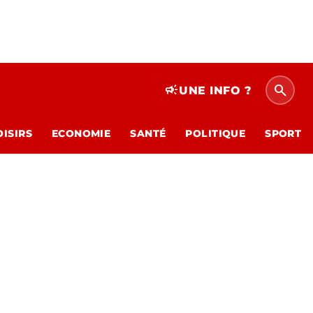
search
campaign
UNE INFO ?
OISIRS
ECONOMIE
SANTÉ
POLITIQUE
SPORT