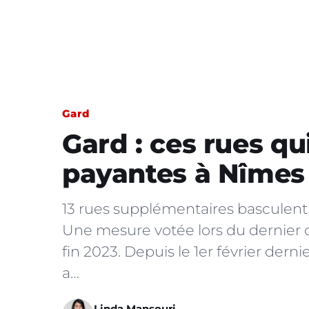
Gard
Gard : ces rues q
payantes à Nîmes
13 rues supplémentaires basculen
Une mesure votée lors du dernier c
fin 2023. Depuis le 1er février dern
a…
Linda Mansouri