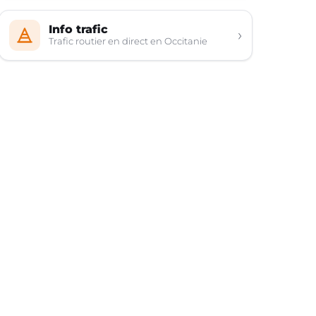
Info trafic
›
Trafic routier en direct en Occitanie