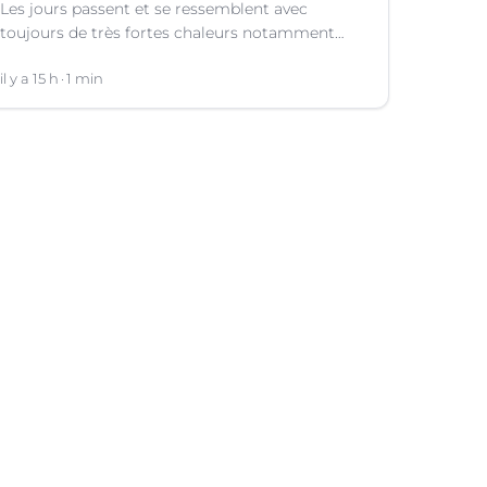
Les jours passent et se ressemblent avec
toujours de très fortes chaleurs notamment
dans le Languedoc. Jusqu’à quand ?
il y a 15 h
1 min