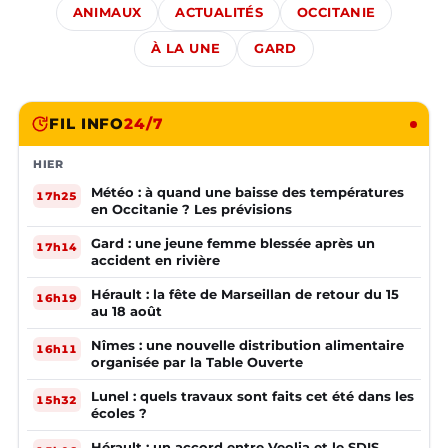
ANIMAUX
ACTUALITÉS
OCCITANIE
À LA UNE
GARD
FIL INFO
24/7
HIER
Météo : à quand une baisse des températures
17h25
en Occitanie ? Les prévisions
Gard : une jeune femme blessée après un
17h14
accident en rivière
Hérault : la fête de Marseillan de retour du 15
16h19
au 18 août
Nîmes : une nouvelle distribution alimentaire
16h11
organisée par la Table Ouverte
Lunel : quels travaux sont faits cet été dans les
15h32
écoles ?
Hérault : un accord entre Veolia et le SDIS