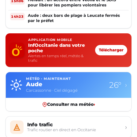
15h06
pour libérer les pompiers volontaires
Aude : deux bars de plage à Leucate fermés
14h23
par le préfet
APPLICATION MOBILE
InfOccitanie dans votre
poche
Télécharger
Alertes en temps réel, météo &
trafic
MÉTÉO · MAINTENANT
26°
Aude
›
Carcassonne · Ciel dégagé
Consulter ma météo
›
Info trafic
›
Trafic routier en direct en Occitanie