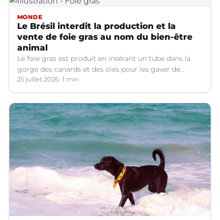
MONDE
Le Brésil interdit la production et la
vente de foie gras au nom du bien-être
animal
Le foie gras est produit en insérant un tube dans la
gorge des canards et des oies pour les gaver de
grandes quantités de nourriture, ce qui provoque une
25 juillet 2026
1 min
hypertrophie rapide du foie, organe dont on tire le
produit.