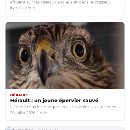
affluent sur les réseaux sociaux et dans la presse
relatant des chutes de chiens depuis la terrasse basse
il y a 5 j
2 min
du Peyrou à Montpellier. Une association interpelle la
Ville pour demander des mesures urgentes
HÉRAULT
Hérault : un jeune épervier sauvé
L'été de tous les dangers pour les animaux sauvages.
30 juillet 2026
1 min