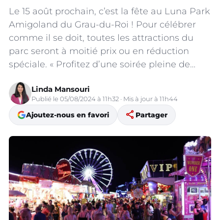
Le 15 août prochain, c’est la fête au Luna Park
Amigoland du Grau-du-Roi ! Pour célébrer
comme il se doit, toutes les attractions du
parc seront à moitié prix ou en réduction
spéciale. « Profitez d’une soirée pleine de…
Linda Mansouri
Publié le 05/08/2024 à 11h32 · Mis à jour à 11h44
share
Ajoutez-nous en favori
Partager