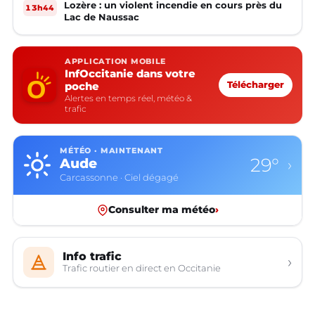
Lozère : un violent incendie en cours près du
13h44
Lac de Naussac
APPLICATION MOBILE
InfOccitanie dans votre
poche
Télécharger
Alertes en temps réel, météo &
trafic
MÉTÉO · MAINTENANT
29°
Aude
›
Carcassonne · Ciel dégagé
Consulter ma météo
›
Info trafic
›
Trafic routier en direct en Occitanie