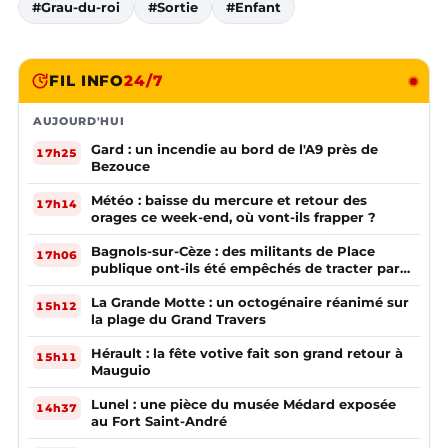
#Grau-du-roi
#Sortie
#Enfant
FIL INFO
24/7
AUJOURD'HUI
Gard : un incendie au bord de l'A9 près de
17h25
Bezouce
Météo : baisse du mercure et retour des
17h14
orages ce week-end, où vont-ils frapper ?
Bagnols-sur-Cèze : des militants de Place
17h06
publique ont-ils été empêchés de tracter par
la mairie ?
La Grande Motte : un octogénaire réanimé sur
15h12
la plage du Grand Travers
Hérault : la fête votive fait son grand retour à
15h11
Mauguio
Lunel : une pièce du musée Médard exposée
14h37
au Fort Saint-André