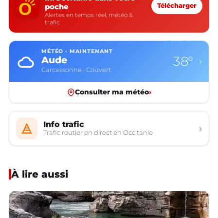
poche
Télécharger
Alertes en temps réel, météo &
trafic
MÉTÉO · MAINTENANT
38°
Aude
›
Carcassonne · Couvert
Consulter ma météo
›
Info trafic
›
Trafic routier en direct en Occitanie
À lire aussi