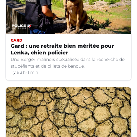
GARD
Gard : une retraite bien méritée pour
Lenka, chien policier
Une Berger malinois spécialisée dans la recherche de
stupéfiants et de billets de banque.
il y a 3 h
1 min