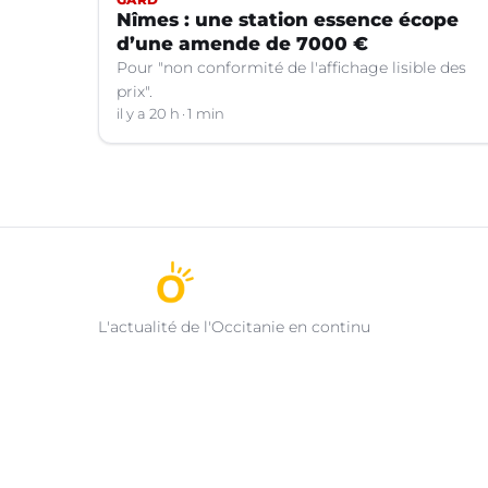
Nîmes : une station essence écope
d’une amende de 7000 €
Pour "non conformité de l'affichage lisible des
prix".
il y a 20 h
1 min
L'actualité de l'Occitanie en continu