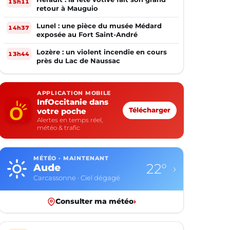
15h11
retour à Mauguio
Lunel : une pièce du musée Médard
14h37
exposée au Fort Saint-André
Lozère : un violent incendie en cours
13h44
près du Lac de Naussac
APPLICATION MOBILE
InfOccitanie dans
votre poche
Télécharger
Alertes en temps réel,
météo & trafic
MÉTÉO · MAINTENANT
13°
Aveyron
›
Rodez · Ciel dégagé
Consulter ma météo
›