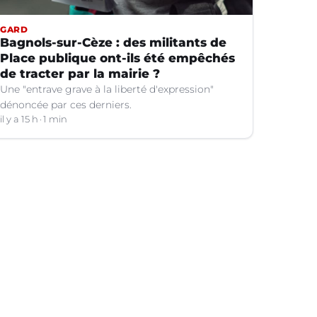
GARD
Bagnols-sur-Cèze : des militants de
Place publique ont-ils été empêchés
de tracter par la mairie ?
Une "entrave grave à la liberté d'expression"
dénoncée par ces derniers.
il y a 15 h
1 min