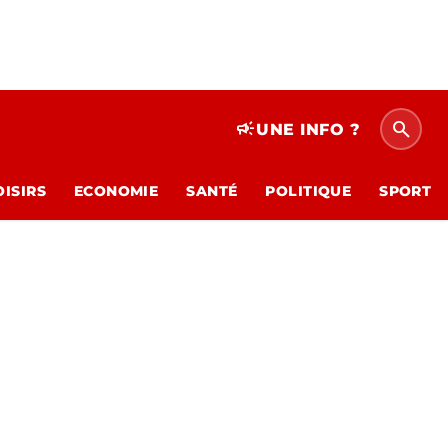
search
campaign
UNE INFO ?
OISIRS
ECONOMIE
SANTÉ
POLITIQUE
SPORT