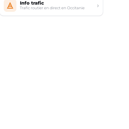
Info trafic
›
Trafic routier en direct en Occitanie