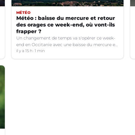
MÉTÉO
Météo : baisse du mercure et retour
des orages ce week-end, où vont-ils
frapper ?
Un changement de temps va s'opérer ce week-
end en Occitanie avec une baisse du mercure et
le retour d'orages dans certains départements.
il y a 15 h
1 min