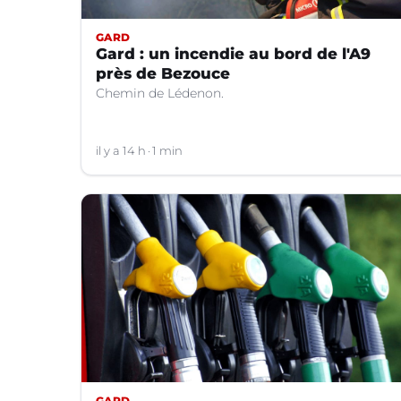
GARD
Gard : un incendie au bord de l'A9
près de Bezouce
Chemin de Lédenon.
il y a 14 h
1 min
GARD