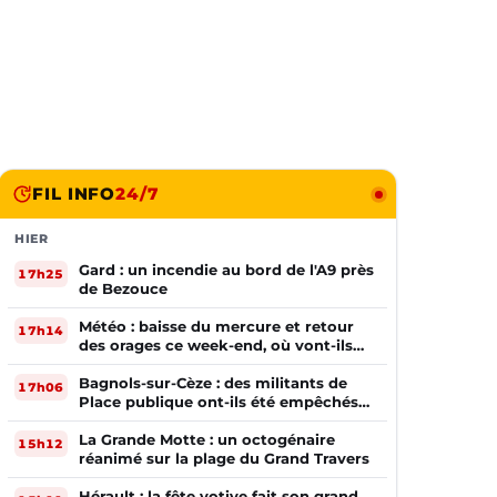
FIL INFO
24/7
HIER
Gard : un incendie au bord de l'A9 près
17h25
de Bezouce
Météo : baisse du mercure et retour
17h14
des orages ce week-end, où vont-ils
frapper ?
Bagnols-sur-Cèze : des militants de
17h06
Place publique ont-ils été empêchés
de tracter par la mairie ?
La Grande Motte : un octogénaire
15h12
réanimé sur la plage du Grand Travers
Hérault : la fête votive fait son grand