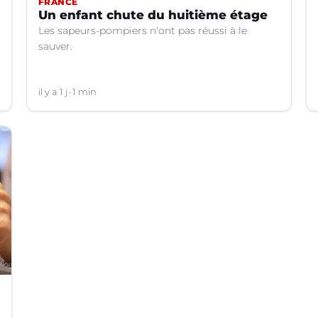
FRANCE
Un enfant chute du huitième étage
Les sapeurs-pompiers n'ont pas réussi à le
sauver.
il y a 1 j
1 min