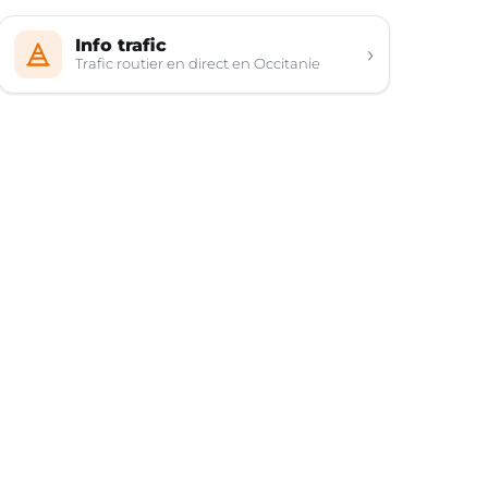
Info trafic
›
Trafic routier en direct en Occitanie