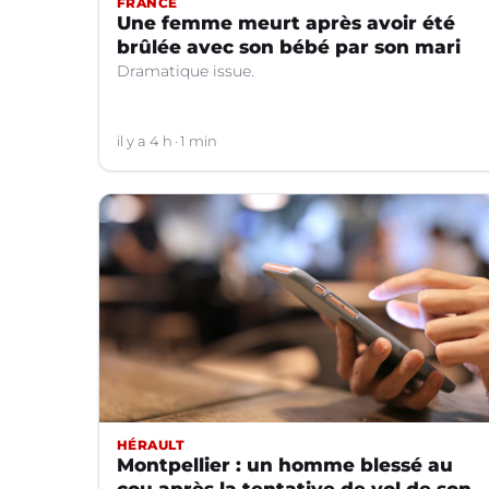
FRANCE
Une femme meurt après avoir été
brûlée avec son bébé par son mari
Dramatique issue.
il y a 4 h
1 min
HÉRAULT
Montpellier : un homme blessé au