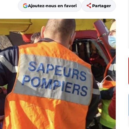
share
Ajoutez-nous en favori
Partager