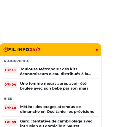
FIL INFO
24/7
AUJOURD'HUI
Toulouse Métropole : des kits
11h11
économiseurs d'eau distribués à la
population
Une femme meurt après avoir été
07h04
brûlée avec son bébé par son mari
HIER
Météo : des orages attendus ce
17h10
dimanche en Occitanie, les prévisions
Gard : tentative de cambriolage avec
16h39
intrusion au domicile à Sauzet