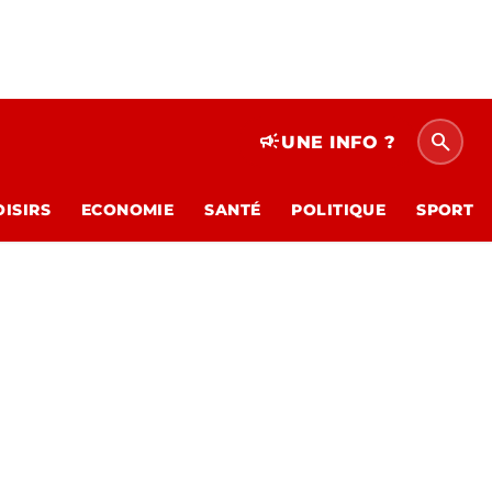
search
campaign
UNE INFO ?
OISIRS
ECONOMIE
SANTÉ
POLITIQUE
SPORT