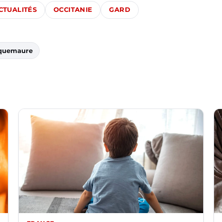
CTUALITÉS
OCCITANIE
GARD
quemaure