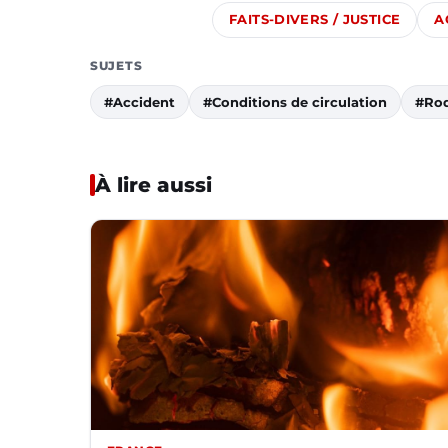
FAITS-DIVERS / JUSTICE
A
SUJETS
#Accident
#Conditions de circulation
#Ro
À lire aussi