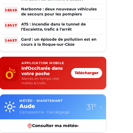
Narbonne : deux nouveaux véhicules
16h10
de secours pour les pompiers
A75 : incendie dans le tunnel de
15h17
l'Escalette, trafic à l'arrêt
Gard : un épisode de pollution est en
14h37
cours à la Roque-sur-Cèze
APPLICATION MOBILE
InfOccitanie dans
votre poche
Télécharger
Alertes en temps réel,
météo & trafic
MÉTÉO · MAINTENANT
31°
Aude
›
Carcassonne · Ciel dégagé
Consulter ma météo
›