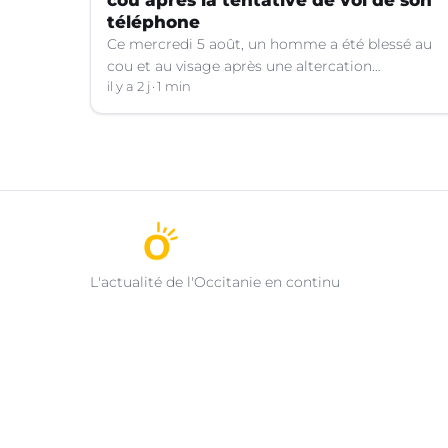
cou après la tentative de vol de son
téléphone
Ce mercredi 5 août, un homme a été blessé au
cou et au visage après une altercation
concernant un téléphone portable à Montpellier
il y a 2 j
1 min
(Hérault).
L'actualité de l'Occitanie en continu