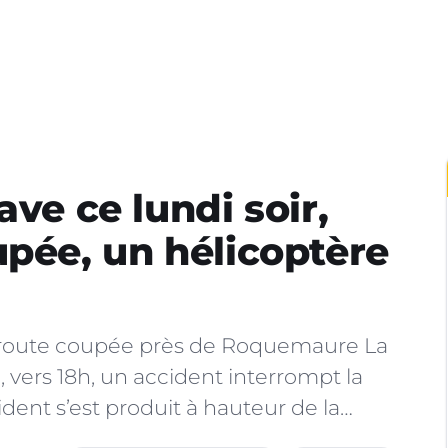
ave ce lundi soir,
upée, un hélicoptère
utoroute coupée près de Roquemaure La
i, vers 18h, un accident interrompt la
cident s’est produit à hauteur de la…