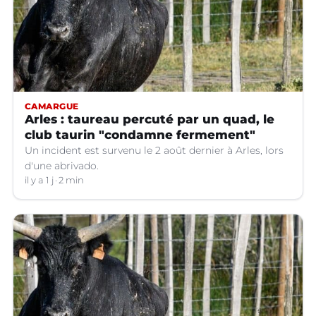
CAMARGUE
Arles : taureau percuté par un quad, le
club taurin "condamne fermement"
Un incident est survenu le 2 août dernier à Arles, lors
d'une abrivado.
il y a 1 j
2 min