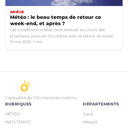
ARIÈGE
Météo : le beau temps de retour ce
week-end, et après ?
Les conditions météo vont évoluer au cours des
prochains jours en Occitanie avec le retour du soleil
et une hausse du mercure !
15 mai 2026
1 min
L'actualité de l'Occitanie en continu
RUBRIQUES
DÉPARTEMENTS
MÉTÉO
Gard
INFO TRAFIC
Hérault