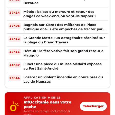
Bezouce
Météo : baisse du mercure et retour des
17h14
orages ce week-end, où vont-ils frapper ?
Bagnols-sur-Cèze : des militants de Place
17h06
publique ont-ils été empêchés de tracter par
la mairie ?
La Grande Motte : un octogénaire réanimé sur
15h12
la plage du Grand Travers
Hérault : la fête votive fait son grand retour à
15h11
Mauguio
Lunel : une pièce du musée Médard exposée
14h37
au Fort Saint-André
Lozère : un violent incendie en cours près du
13h44
Lac de Naussac
APPLICATION MOBILE
InfOccitanie dans votre
poche
Télécharger
Alertes en temps réel, météo &
trafic