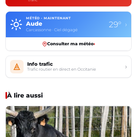
MÉTÉO · MAINTENANT
29°
Aude
›
Carcassonne · Ciel dégagé
Consulter ma météo
›
Info trafic
›
Trafic routier en direct en Occitanie
À lire aussi