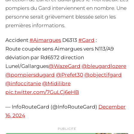
pompiers du Gard interviennent en nombre. Une
personne serait grièvement blessée selon les
premières informations.
Accident
#Aimargues
D6313
#Gard
:
Route coupée sens Aimargues vers N113/A9
déviation par Rd6572 direction
Lunel/Gallargues
@WazeGard
@bleugardlozere
@pompiersdugard
@Prefet30
@objectifgard
@infoccitanie
@Midilibre
pic.twitter.com/7GuLCj6eHB
— InfoRouteGard (@InfoRouteGard)
December
16, 2024
PUBLICITÉ