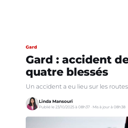
Gard
Gard : accident de
quatre blessés
Un accident a eu lieu sur les rout
Linda Mansouri
Publié le 23/10/2025 à 08h37 · Mis à jour à 08h38