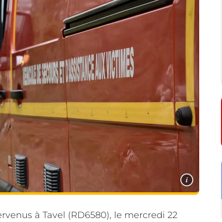
i
ervenus à Tavel (RD6580), le mercredi 22