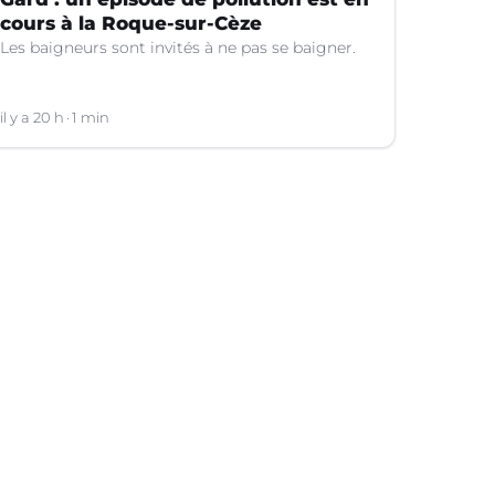
cours à la Roque-sur-Cèze
Les baigneurs sont invités à ne pas se baigner.
il y a 20 h
1 min