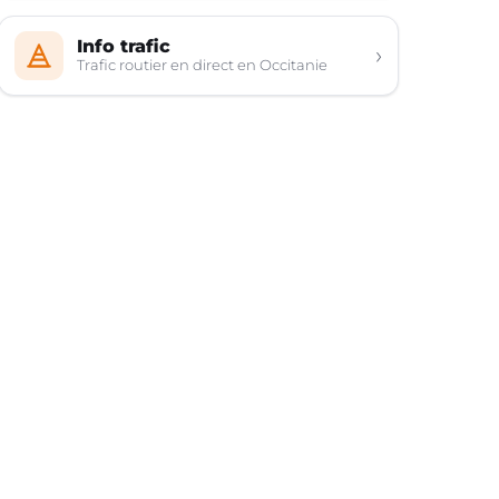
Info trafic
›
Trafic routier en direct en Occitanie