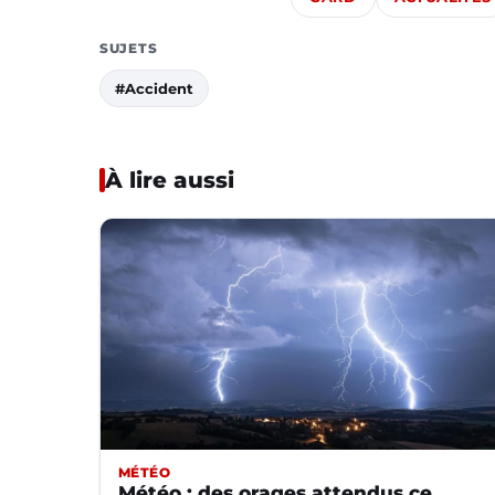
SUJETS
#Accident
À lire aussi
MÉTÉO
Météo : des orages attendus ce