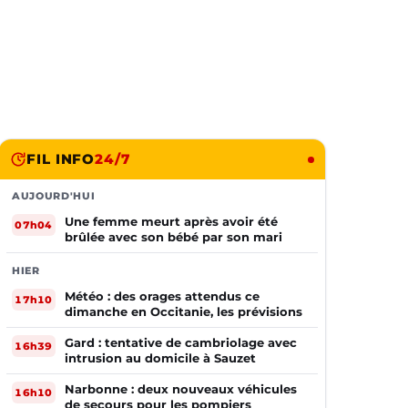
FIL INFO
24/7
AUJOURD'HUI
Une femme meurt après avoir été
07h04
brûlée avec son bébé par son mari
HIER
Météo : des orages attendus ce
17h10
dimanche en Occitanie, les prévisions
Gard : tentative de cambriolage avec
16h39
intrusion au domicile à Sauzet
Narbonne : deux nouveaux véhicules
16h10
de secours pour les pompiers