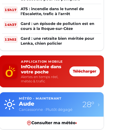
A75 : incendie dans le tunnel de
15h17
l'Escalette, trafic à l'arrêt
Gard : un épisode de pollution est en
14h37
cours à la Roque-sur-Cèze
Gard : une retraite bien méritée pour
12h02
Lenka, chien policier
APPLICATION MOBILE
InfOccitanie dans
votre poche
Télécharger
Alertes en temps réel,
météo & trafic
MÉTÉO · MAINTENANT
28°
Aude
›
Carcassonne · Plutôt dégagé
Consulter ma météo
›