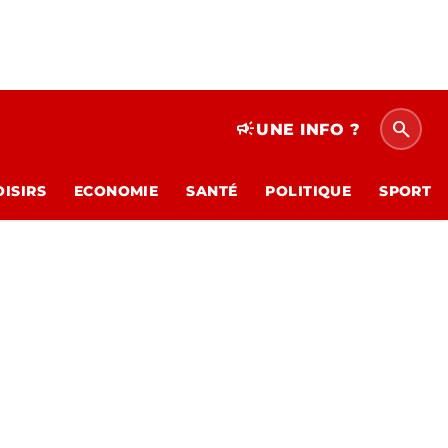
search
campaign
UNE INFO ?
OISIRS
ECONOMIE
SANTÉ
POLITIQUE
SPORT