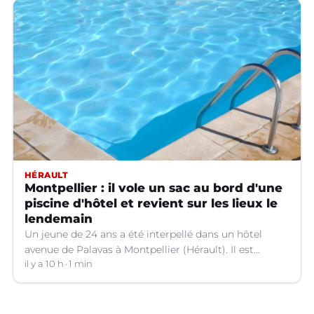
HÉRAULT
Montpellier : il vole un sac au bord d'une
piscine d'hôtel et revient sur les lieux le
lendemain
Un jeune de 24 ans a été interpellé dans un hôtel
avenue de Palavas à Montpellier (Hérault). Il est
suspecté d'avoir volé le sac d'une cliente.
il y a 10 h
1 min