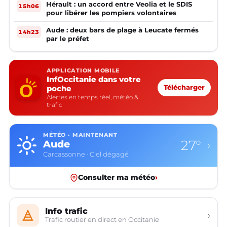
Hérault : un accord entre Veolia et le SDIS
15h06
pour libérer les pompiers volontaires
Aude : deux bars de plage à Leucate fermés
14h23
par le préfet
APPLICATION MOBILE
InfOccitanie dans votre
poche
Télécharger
Alertes en temps réel, météo &
trafic
MÉTÉO · MAINTENANT
27°
Aude
›
Carcassonne · Ciel dégagé
Consulter ma météo
›
Info trafic
›
Trafic routier en direct en Occitanie