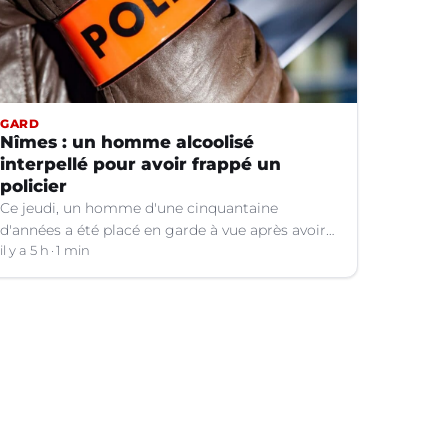
GARD
Nîmes : un homme alcoolisé
interpellé pour avoir frappé un
policier
Ce jeudi, un homme d'une cinquantaine
d'années a été placé en garde à vue après avoir
frappé un policier hors service à Nîmes (Gard).
il y a 5 h
1 min