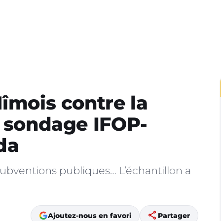
Nîmois contre la
n sondage IFOP-
da
subventions publiques… L’échantillon a
share
Ajoutez-nous en favori
Partager