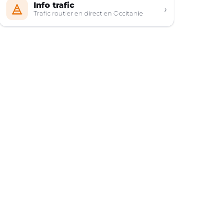
Info trafic
›
Trafic routier en direct en Occitanie