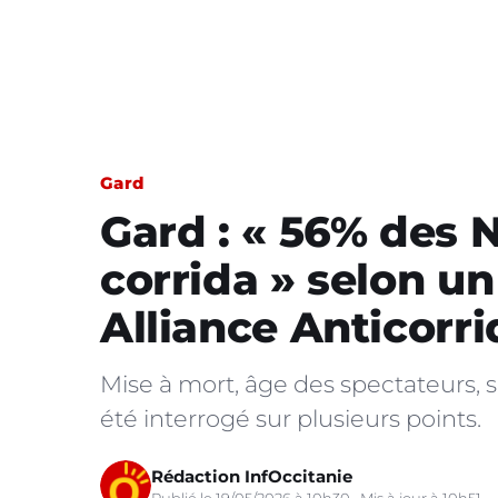
Gard
Gard : « 56% des 
corrida » selon u
Alliance Anticorri
Mise à mort, âge des spectateurs, 
été interrogé sur plusieurs points.
Rédaction InfOccitanie
Publié le 19/05/2026 à 10h30 · Mis à jour à 10h51