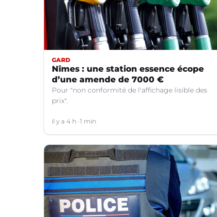
GARD
Nîmes : une station essence écope
d’une amende de 7000 €
Pour "non conformité de l'affichage lisible des
prix".
il y a 4 h
1 min