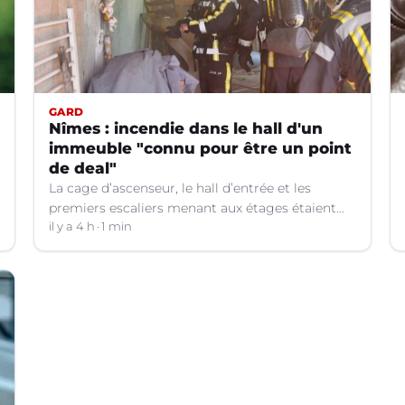
GARD
Nîmes : incendie dans le hall d'un
immeuble "connu pour être un point
de deal"
La cage d’ascenseur, le hall d’entrée et les
premiers escaliers menant aux étages étaient
noircis et brûlés.
il y a 4 h
1 min