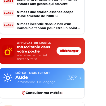
12h11
enfants aux gestes qui sauvent
Nîmes : une station essence écope
11h57
d’une amende de 7000 €
Nîmes : incendie dans le hall d'un
11h30
immeuble "connu pour être un point
de deal"
APPLICATION MOBILE
InfOccitanie dans
votre poche
Télécharger
Alertes en temps réel,
météo & trafic
MÉTÉO · MAINTENANT
35°
Aude
›
Carcassonne · Ciel dégagé
Consulter ma météo
›