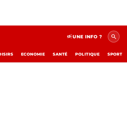
search
campaign
UNE INFO ?
OISIRS
ECONOMIE
SANTÉ
POLITIQUE
SPORT