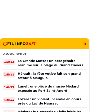
FIL INFO
24/7
AUJOURD'HUI
La Grande Motte : un octogénaire
15h12
réanimé sur la plage du Grand Travers
Hérault : la fête votive fait son grand
15h11
retour à Mauguio
Lunel : une pièce du musée Médard
14h37
exposée au Fort Saint-André
Lozère : un violent incendie en cours
13h44
près du Lac de Naussac
Béziers : la Protection Civile initie les