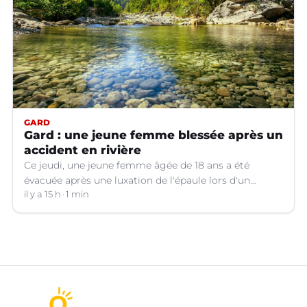
GARD
Gard : une jeune femme blessée après un
accident en rivière
Ce jeudi, une jeune femme âgée de 18 ans a été
évacuée après une luxation de l'épaule lors d'un
plongeon dans une rivière à Saint-André-de-
il y a 15 h
1 min
Valborgne (Gard).