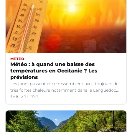
MÉTÉO
Météo : à quand une baisse des
températures en Occitanie ? Les
prévisions
Les jours passent et se ressemblent avec toujours de
très fortes chaleurs notamment dans le Languedoc.
Jusqu’à quand ?
il y a 15 h
1 min