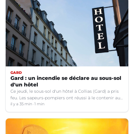
GARD
Gard : un incendie se déclare au sous-sol
d'un hôtel
Ce jeudi, le sous-sol d'un hôtel à Collias (Gard) a pris
feu. Les sapeurs-pompiers ont réussi à le contenir au
niveau de la buanderie.
il y a 35 min
1 min