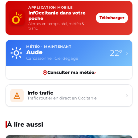
APPLICATION MOBILE
InfOccitanie dans votre
poche
Télécharger
Alertes en temps réel, météo &
trafic
MÉTÉO · MAINTENANT
22°
Aude
›
Carcassonne · Ciel dégagé
Consulter ma météo
›
Info trafic
›
Trafic routier en direct en Occitanie
À lire aussi