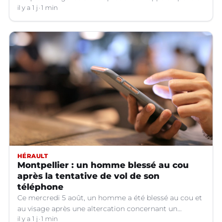
hors service à Nîmes (Gard).
il y a 1 j
1 min
HÉRAULT
Montpellier : un homme blessé au cou
après la tentative de vol de son
téléphone
Ce mercredi 5 août, un homme a été blessé au cou et
au visage après une altercation concernant un
téléphone portable à Montpellier (Hérault).
il y a 1 j
1 min