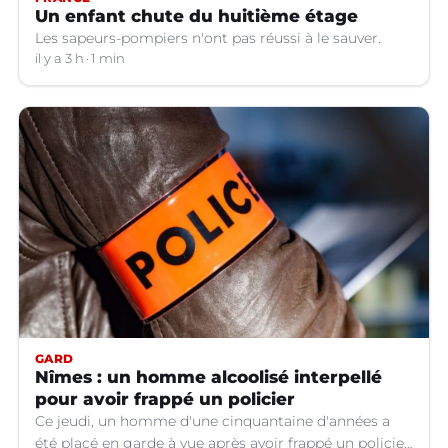
Un enfant chute du huitième étage
Les sapeurs-pompiers n'ont pas réussi à le sauver.
il y a 3 h
1 min
GARD
Nîmes : un homme alcoolisé interpellé
pour avoir frappé un policier
Ce jeudi, un homme d'une cinquantaine d'années a
été placé en garde à vue après avoir frappé un policier