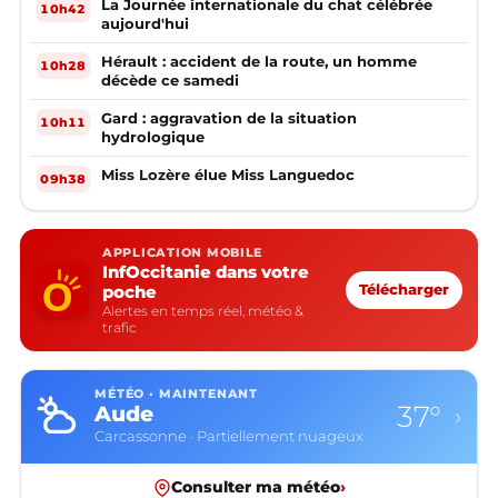
La Journée internationale du chat célébrée
10h42
aujourd'hui
Hérault : accident de la route, un homme
10h28
décède ce samedi
Gard : aggravation de la situation
10h11
hydrologique
Miss Lozère élue Miss Languedoc
09h38
APPLICATION MOBILE
InfOccitanie dans votre
poche
Télécharger
Alertes en temps réel, météo &
trafic
MÉTÉO · MAINTENANT
37°
Aude
›
Carcassonne · Partiellement nuageux
Consulter ma météo
›