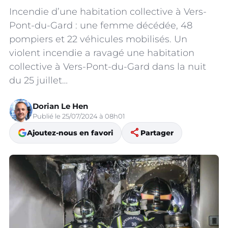
Incendie d’une habitation collective à Vers-
Pont-du-Gard : une femme décédée, 48
pompiers et 22 véhicules mobilisés. Un
violent incendie a ravagé une habitation
collective à Vers-Pont-du-Gard dans la nuit
du 25 juillet…
Dorian Le Hen
Publié le 25/07/2024 à 08h01
share
Ajoutez-nous en favori
Partager