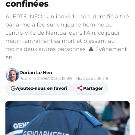
confinées
ALERTE INFO : Un individu non identifié a tiré
par arme à feu sur un jeune homme au
centre-ville de Nantua, dans l’Ain, ce jeudi
matin, entraînant sa mort et blessant au
moins deux autres personnes. ⚠️ Événement
en…
Dorian Le Hen
Publié le 01/06/2023 à 12h59 · Mis à jour à 16h16
share
Ajoutez-nous en favori
Partager