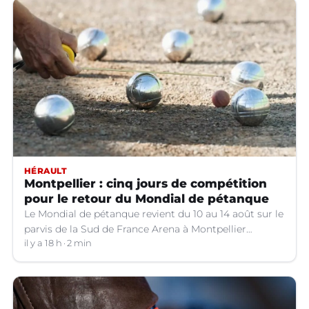
HÉRAULT
Montpellier : cinq jours de compétition
pour le retour du Mondial de pétanque
Le Mondial de pétanque revient du 10 au 14 août sur le
parvis de la Sud de France Arena à Montpellier
(Hérault).
il y a 18 h
2 min