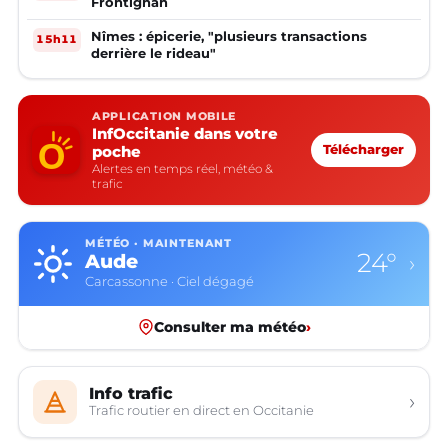
Frontignan
Nîmes : épicerie, "plusieurs transactions
15h11
derrière le rideau"
APPLICATION MOBILE
InfOccitanie dans votre
poche
Télécharger
Alertes en temps réel, météo &
trafic
MÉTÉO · MAINTENANT
24°
Aude
›
Carcassonne · Ciel dégagé
Consulter ma météo
›
Info trafic
›
Trafic routier en direct en Occitanie