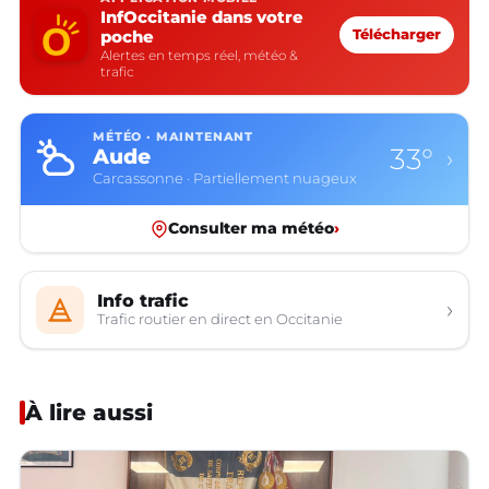
InfOccitanie dans votre
poche
Télécharger
Alertes en temps réel, météo &
trafic
MÉTÉO · MAINTENANT
33°
Aude
›
Carcassonne · Partiellement nuageux
Consulter ma météo
›
Info trafic
›
Trafic routier en direct en Occitanie
À lire aussi