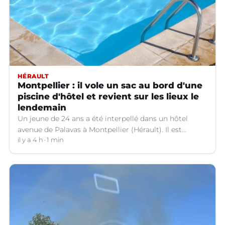
HÉRAULT
Montpellier : il vole un sac au bord d'une
piscine d'hôtel et revient sur les lieux le
lendemain
Un jeune de 24 ans a été interpellé dans un hôtel
avenue de Palavas à Montpellier (Hérault). Il est
suspecté d'avoir volé le sac d'une cliente.
il y a 4 h
1 min