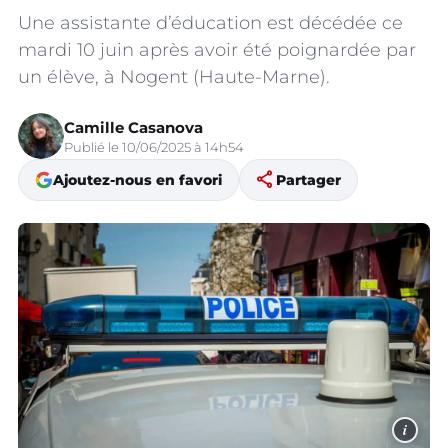
Une assistante d’éducation est décédée ce
mardi 10 juin après avoir été poignardée par
un élève, à Nogent (Haute-Marne).
Camille Casanova
Publié le 10/06/2025 à 14h54
share
Ajoutez-nous en favori
Partager
i