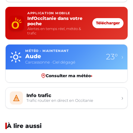
APPLICATION MOBILE
InfOccitanie dans votre
poche
Télécharger
Alertes en temps réel, météo &
trafic
MÉTÉO · MAINTENANT
23°
Aude
›
Carcassonne · Ciel dégagé
Consulter ma météo
›
Info trafic
›
Trafic routier en direct en Occitanie
À lire aussi