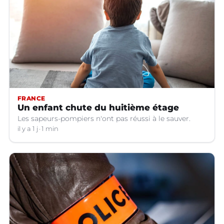
FRANCE
Un enfant chute du huitième étage
Les sapeurs-pompiers n'ont pas réussi à le sauver.
il y a 1 j
1 min