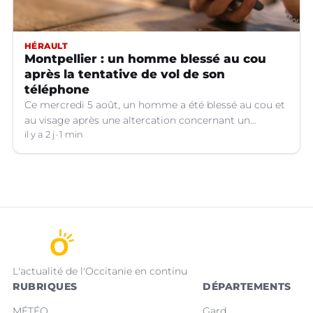
HÉRAULT
Montpellier : un homme blessé au cou
après la tentative de vol de son
téléphone
Ce mercredi 5 août, un homme a été blessé au cou et
au visage après une altercation concernant un
téléphone portable à Montpellier (Hérault).
il y a 2 j
1 min
L'actualité de l'Occitanie en continu
RUBRIQUES
DÉPARTEMENTS
MÉTÉO
Gard