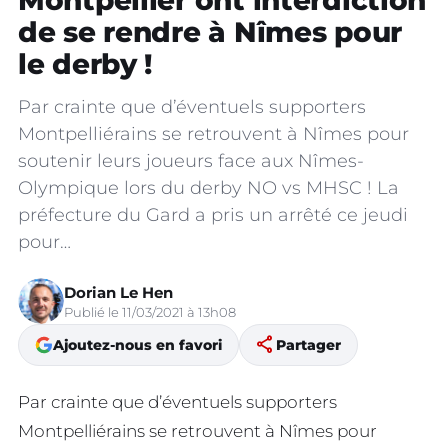
Montpellier ont interdiction
de se rendre à Nîmes pour
le derby !
Par crainte que d’éventuels supporters
Montpelliérains se retrouvent à Nîmes pour
soutenir leurs joueurs face aux Nîmes-
Olympique lors du derby NO vs MHSC ! La
préfecture du Gard a pris un arrêté ce jeudi
pour…
Dorian Le Hen
Publié le 11/03/2021 à 13h08
share
Ajoutez-nous en favori
Partager
Par crainte que d’éventuels supporters
Montpelliérains se retrouvent à Nîmes pour