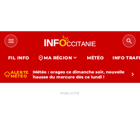
menu
search
expand_more
location_on
FIL INFO
MA RÉGION
MÉTÉO
INFO TRAF
Météo : orages ce dimanche soir, nouvelle
ALERTE
thunderstorm
chevron_right
MÉTÉO
hausse du mercure dès ce lundi !
PUBLICITÉ