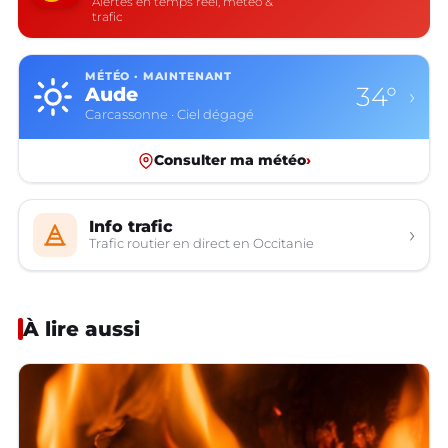
Alertes en temps réel, météo &
trafic
MÉTÉO · MAINTENANT
34°
Aude
›
Carcassonne · Ciel dégagé
Consulter ma météo
›
Info trafic
›
Trafic routier en direct en Occitanie
À lire aussi