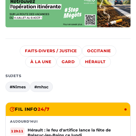
FAITS-DIVERS / JUSTICE
OCCITANIE
À LA UNE
GARD
HÉRAULT
SUJETS
#Nîmes
#mhsc
FIL INFO
24/7
AUJOURD'HUI
Hérault : le feu d'artifice lance la fête de
12h11
Balaruc-les-Bains ce lundi