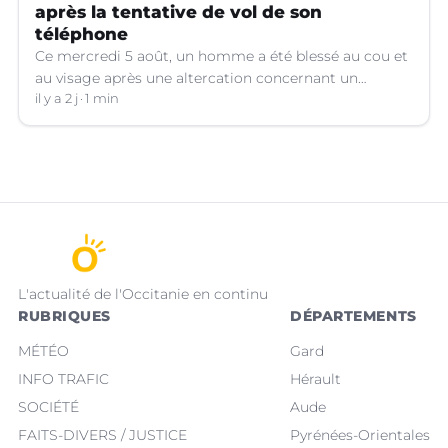
après la tentative de vol de son
téléphone
Ce mercredi 5 août, un homme a été blessé au cou et
au visage après une altercation concernant un
téléphone portable à Montpellier (Hérault).
il y a 2 j
1 min
L'actualité de l'Occitanie en continu
RUBRIQUES
DÉPARTEMENTS
MÉTÉO
Gard
INFO TRAFIC
Hérault
SOCIÉTÉ
Aude
FAITS-DIVERS / JUSTICE
Pyrénées-Orientales