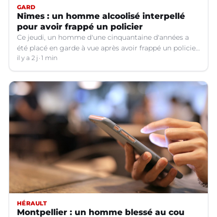
GARD
Nîmes : un homme alcoolisé interpellé
pour avoir frappé un policier
Ce jeudi, un homme d'une cinquantaine d'années a
été placé en garde à vue après avoir frappé un policier
hors service à Nîmes (Gard).
il y a 2 j
1 min
HÉRAULT
Montpellier : un homme blessé au cou