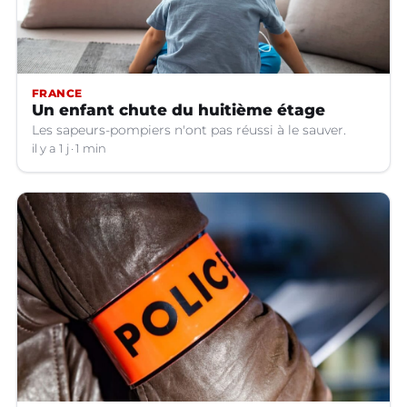
FRANCE
Un enfant chute du huitième étage
Les sapeurs-pompiers n'ont pas réussi à le sauver.
il y a 1 j
1 min