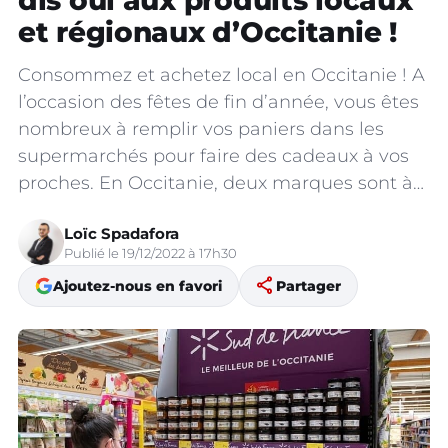
dis oui aux produits locaux
et régionaux d’Occitanie !
Consommez et achetez local en Occitanie ! A
l’occasion des fêtes de fin d’année, vous êtes
nombreux à remplir vos paniers dans les
supermarchés pour faire des cadeaux à vos
proches. En Occitanie, deux marques sont à…
Loïc Spadafora
Publié le 19/12/2022 à 17h30
share
Ajoutez-nous en favori
Partager