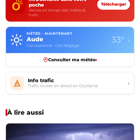
poche
Télécharger
Alertes en temps réel, météo &
trafic
MÉTÉO · MAINTENANT
33°
Aude
›
Carcassonne · Ciel dégagé
Consulter ma météo
›
Info trafic
›
Trafic routier en direct en Occitanie
À lire aussi