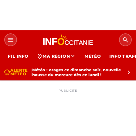
menu
search
expand_more
location_on
FIL INFO
MA RÉGION
MÉTÉO
INFO TRAF
Météo : orages ce dimanche soir, nouvelle
ALERTE
thunderstorm
chevron_right
MÉTÉO
hausse du mercure dès ce lundi !
PUBLICITÉ