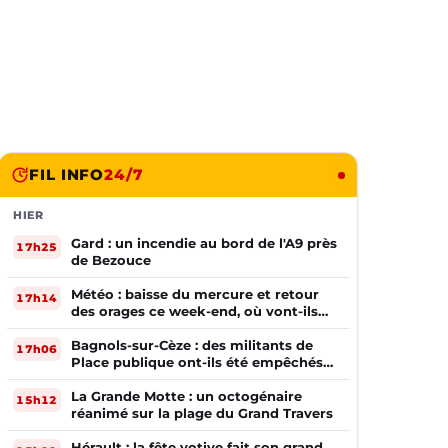
FIL INFO
24/7
HIER
Gard : un incendie au bord de l'A9 près
17h25
de Bezouce
Météo : baisse du mercure et retour
17h14
des orages ce week-end, où vont-ils
frapper ?
Bagnols-sur-Cèze : des militants de
17h06
Place publique ont-ils été empêchés
de tracter par la mairie ?
La Grande Motte : un octogénaire
15h12
réanimé sur la plage du Grand Travers
Hérault : la fête votive fait son grand