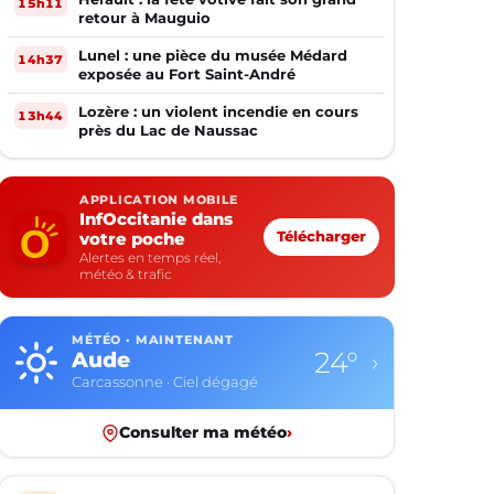
15h11
retour à Mauguio
Lunel : une pièce du musée Médard
14h37
exposée au Fort Saint-André
Lozère : un violent incendie en cours
13h44
près du Lac de Naussac
APPLICATION MOBILE
InfOccitanie dans
votre poche
Télécharger
Alertes en temps réel,
météo & trafic
MÉTÉO · MAINTENANT
24°
Aude
›
Carcassonne · Ciel dégagé
Consulter ma météo
›