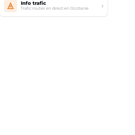
Info trafic
›
Trafic routier en direct en Occitanie