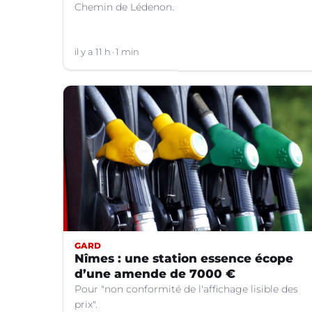
Chemin de Lédenon.
il y a 11 h
1 min
GARD
Nîmes : une station essence écope
d’une amende de 7000 €
Pour "non conformité de l'affichage lisible des
prix".