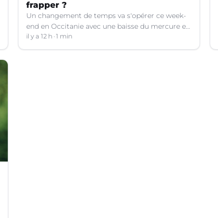
frapper ?
Un changement de temps va s'opérer ce week-
end en Occitanie avec une baisse du mercure et
le retour d'orages dans certains départements.
il y a 12 h
1 min