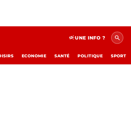
search
campaign
UNE INFO ?
OISIRS
ECONOMIE
SANTÉ
POLITIQUE
SPORT