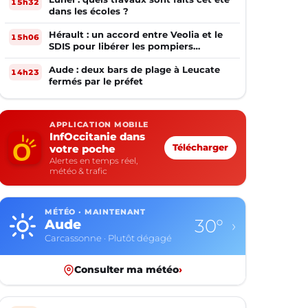
15h32
dans les écoles ?
Hérault : un accord entre Veolia et le
15h06
SDIS pour libérer les pompiers
volontaires
Aude : deux bars de plage à Leucate
14h23
fermés par le préfet
APPLICATION MOBILE
InfOccitanie dans
votre poche
Télécharger
Alertes en temps réel,
météo & trafic
MÉTÉO · MAINTENANT
30°
Aude
›
Carcassonne · Plutôt dégagé
Consulter ma météo
›