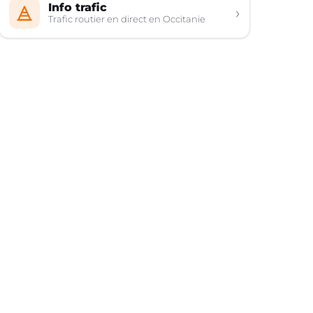
Info trafic
›
Trafic routier en direct en Occitanie