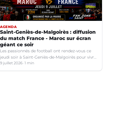
AGENDA
Saint-Geniès-de-Malgoirès : diffusion
du match France - Maroc sur écran
géant ce soir
Les passionnés de football ont rendez-vous ce
jeudi soir à Saint-Geniès-de-Malgoirès pour vivre
ensemble l'un des temps forts de la Coupe du
9 juillet 2026
1 min
Monde 2026.