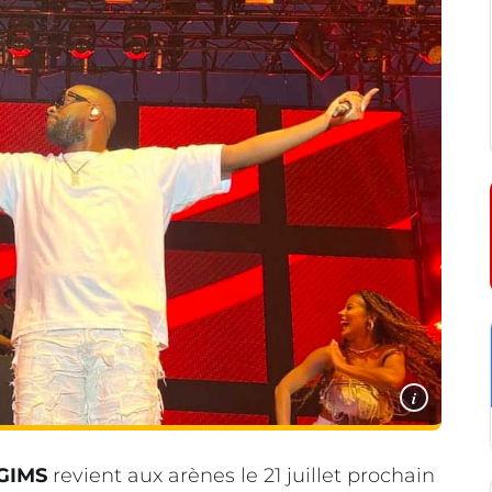
i
GIMS
revient aux arènes le 21 juillet prochain