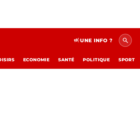
search
campaign
UNE INFO ?
OISIRS
ECONOMIE
SANTÉ
POLITIQUE
SPORT