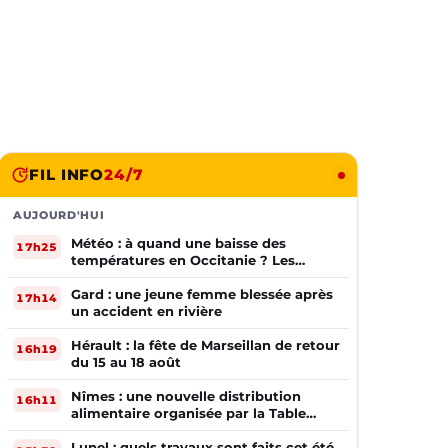
FIL INFO
24/7
AUJOURD'HUI
Météo : à quand une baisse des
17h25
températures en Occitanie ? Les
prévisions
Gard : une jeune femme blessée après
17h14
un accident en rivière
Hérault : la fête de Marseillan de retour
16h19
du 15 au 18 août
Nîmes : une nouvelle distribution
16h11
alimentaire organisée par la Table
Ouverte
Lunel : quels travaux sont faits cet été