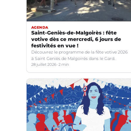
AGENDA
Saint-Geniès-de-Malgoirès : fête
votive dès ce mercredi, 6 jours de
festivités en vue !
Découvrez le programme de la fête votive 2026
à Saint Geniès de Malgoirès dans le Gard.
28 juillet 2026
2 min