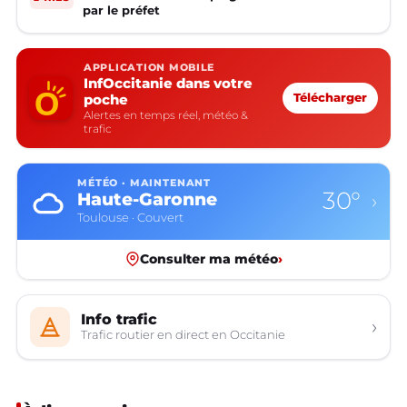
par le préfet
APPLICATION MOBILE
InfOccitanie dans votre
poche
Télécharger
Alertes en temps réel, météo &
trafic
MÉTÉO · MAINTENANT
30°
Haute-Garonne
›
Toulouse · Couvert
Consulter ma météo
›
Info trafic
›
Trafic routier en direct en Occitanie