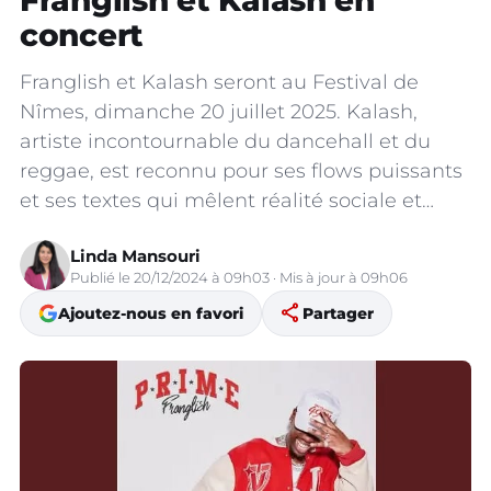
Franglish et Kalash en
concert
Franglish et Kalash seront au Festival de
Nîmes, dimanche 20 juillet 2025. Kalash,
artiste incontournable du dancehall et du
reggae, est reconnu pour ses flows puissants
et ses textes qui mêlent réalité sociale et…
Linda Mansouri
Publié le 20/12/2024 à 09h03 · Mis à jour à 09h06
share
Ajoutez-nous en favori
Partager