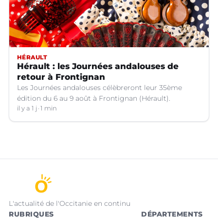
HÉRAULT
Hérault : les Journées andalouses de
retour à Frontignan
Les Journées andalouses célèbreront leur 35ème
édition du 6 au 9 août à Frontignan (Hérault).
il y a 1 j
1 min
L'actualité de l'Occitanie en continu
RUBRIQUES
DÉPARTEMENTS