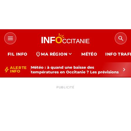
menu
search
expand_more
location_on
FIL INFO
MA RÉGION
MÉTÉO
INFO TRAF
Météo : à quand une baisse des
ALERTE
bolt
chevron_right
INFO
températures en Occitanie ? Les prévisions
PUBLICITÉ