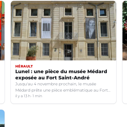
HÉRAULT
Lunel : une pièce du musée Médard
exposée au Fort Saint-André
Jusqu'au 4 novembre prochain, le musée
Médard prête une pièce emblématique au Fort
Saint-André à Villeneuve-lez-Avignon (Gard).
il y a 13 h
1 min