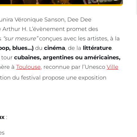
éunira Véronique Sanson, Dee Dee
e Arthur H. L’évènement promet des
s
“sur mesure”
conçues avec les artistes, à la
pop, blues…)
du
cinéma
, de la
littérature
.
à tour
cubaines, argentines ou américaines,
hère à
Toulouse,
reconnue par l’Unesco
Ville
tion du festival propose une exposition
ux
:
es