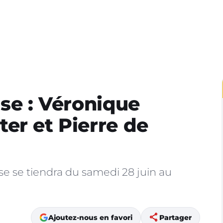
use : Véronique
er et Pierre de
se se tiendra du samedi 28 juin au
share
Ajoutez-nous en favori
Partager