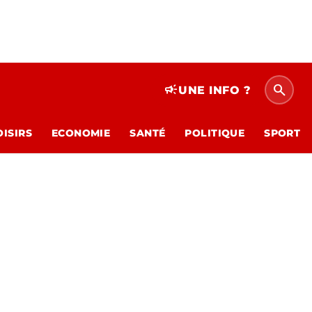
search
campaign
UNE INFO ?
OISIRS
ECONOMIE
SANTÉ
POLITIQUE
SPORT