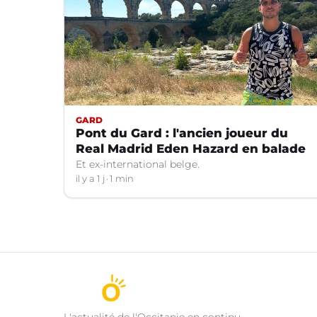
GARD
Pont du Gard : l'ancien joueur du
Real Madrid Eden Hazard en balade
Et ex-international belge.
il y a 1 j
1 min
L'actualité de l'Occitanie en continu