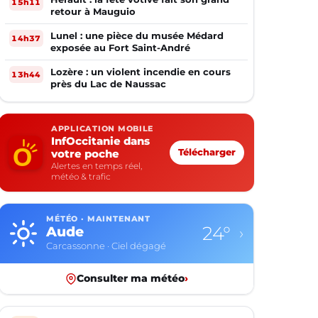
15h11
retour à Mauguio
Lunel : une pièce du musée Médard
14h37
exposée au Fort Saint-André
Lozère : un violent incendie en cours
13h44
près du Lac de Naussac
APPLICATION MOBILE
InfOccitanie dans
votre poche
Télécharger
Alertes en temps réel,
météo & trafic
MÉTÉO · MAINTENANT
24°
Aude
›
Carcassonne · Ciel dégagé
Consulter ma météo
›