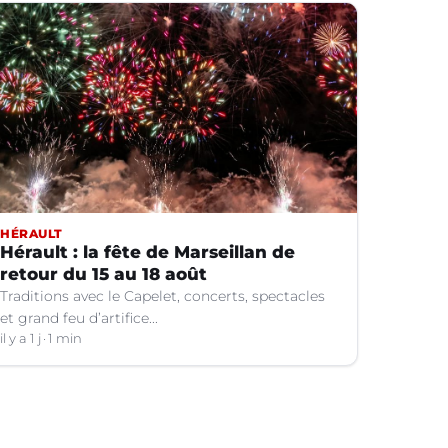
HÉRAULT
Hérault : la fête de Marseillan de
retour du 15 au 18 août
Traditions avec le Capelet, concerts, spectacles
et grand feu d’artifice...
il y a 1 j
1 min