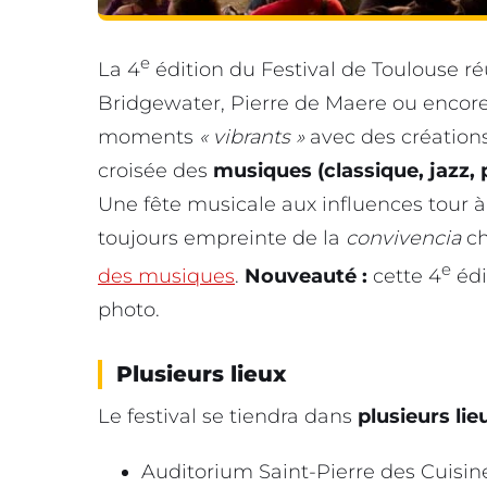
e
La 4
édition du Festival de Toulouse r
Bridgewater, Pierre de Maere ou encor
moments
« vibrants »
avec des création
croisée des
musiques (classique, jazz, 
Une fête musicale aux influences tour 
toujours empreinte de la
convivencia
c
e
des musiques
.
Nouveauté :
cette 4
édi
photo.
Plusieurs lieux
Le festival se tiendra dans
plusieurs lie
Auditorium Saint-Pierre des Cuisin