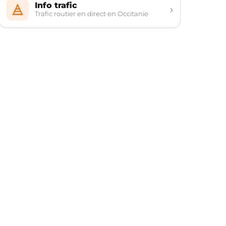
Info trafic
›
Trafic routier en direct en Occitanie