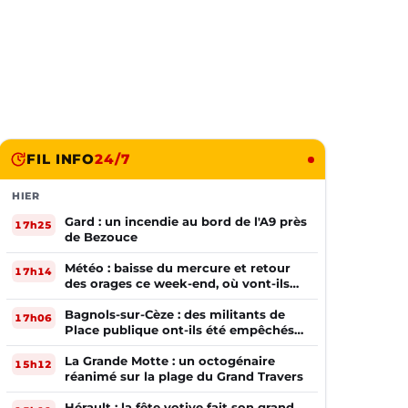
FIL INFO
24/7
HIER
Gard : un incendie au bord de l'A9 près
17h25
de Bezouce
Météo : baisse du mercure et retour
17h14
des orages ce week-end, où vont-ils
frapper ?
Bagnols-sur-Cèze : des militants de
17h06
Place publique ont-ils été empêchés
de tracter par la mairie ?
La Grande Motte : un octogénaire
15h12
réanimé sur la plage du Grand Travers
Hérault : la fête votive fait son grand