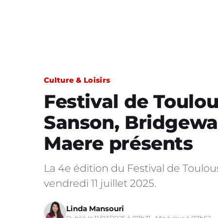
Culture & Loisirs
Festival de Toulo
Sanson, Bridgewat
Maere présents
La 4e édition du Festival de Toulou
vendredi 11 juillet 2025.
Linda Mansouri
Publié le 11/03/2025 à 07h31 · Mis à jour à 07h52