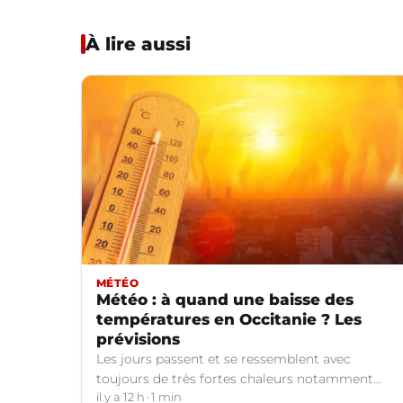
À lire aussi
MÉTÉO
Météo : à quand une baisse des
températures en Occitanie ? Les
prévisions
Les jours passent et se ressemblent avec
toujours de très fortes chaleurs notamment
dans le Languedoc. Jusqu’à quand ?
il y a 12 h
1 min