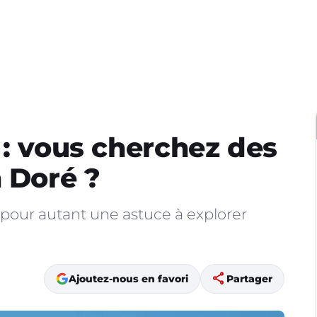
 : vous cherchez des
n Doré ?
e pour autant une astuce à explorer
share
Ajoutez-nous en favori
Partager