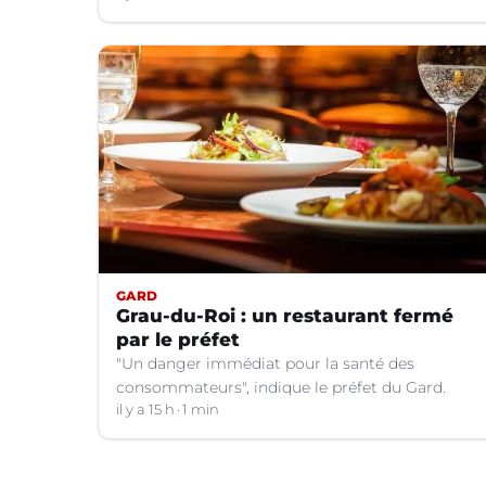
GARD
Grau-du-Roi : un restaurant fermé
par le préfet
"Un danger immédiat pour la santé des
consommateurs", indique le préfet du Gard.
il y a 15 h
1 min