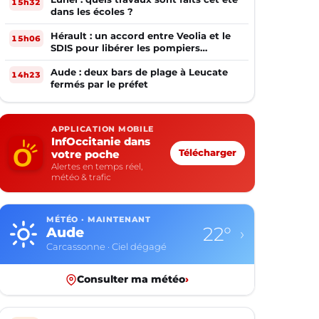
15h32
dans les écoles ?
Hérault : un accord entre Veolia et le
15h06
SDIS pour libérer les pompiers
volontaires
Aude : deux bars de plage à Leucate
14h23
fermés par le préfet
APPLICATION MOBILE
InfOccitanie dans
votre poche
Télécharger
Alertes en temps réel,
météo & trafic
MÉTÉO · MAINTENANT
22°
Aude
›
Carcassonne · Ciel dégagé
Consulter ma météo
›