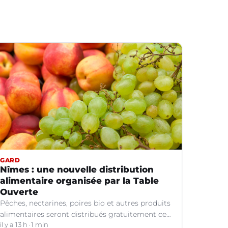
GARD
Nîmes : une nouvelle distribution
alimentaire organisée par la Table
Ouverte
Pêches, nectarines, poires bio et autres produits
alimentaires seront distribués gratuitement ce
vendredi 7 août par les bénévoles de la Table
il y a 13 h
1 min