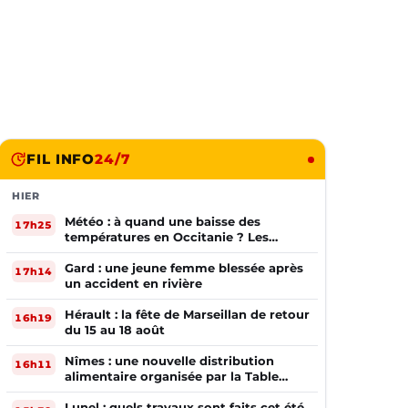
FIL INFO
24/7
HIER
Météo : à quand une baisse des
17h25
températures en Occitanie ? Les
prévisions
Gard : une jeune femme blessée après
17h14
un accident en rivière
Hérault : la fête de Marseillan de retour
16h19
du 15 au 18 août
Nîmes : une nouvelle distribution
16h11
alimentaire organisée par la Table
Ouverte
Lunel : quels travaux sont faits cet été