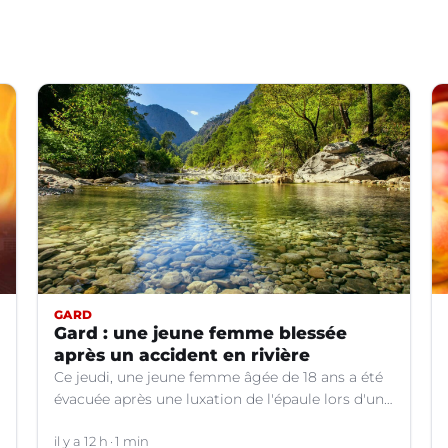
GARD
Gard : une jeune femme blessée
après un accident en rivière
Ce jeudi, une jeune femme âgée de 18 ans a été
évacuée après une luxation de l'épaule lors d'un
plongeon dans une rivière à Saint-André-de-
Valborgne (Gard).
il y a 12 h
1 min