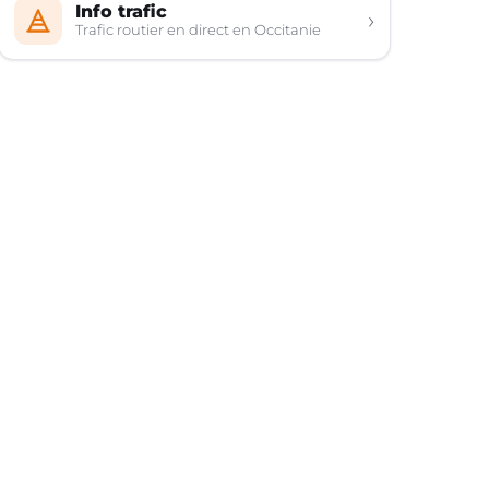
Info trafic
›
Trafic routier en direct en Occitanie