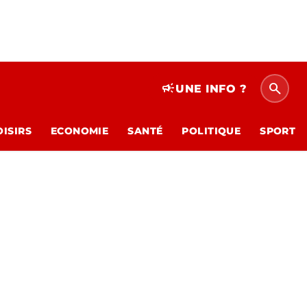
search
campaign
UNE INFO ?
OISIRS
ECONOMIE
SANTÉ
POLITIQUE
SPORT