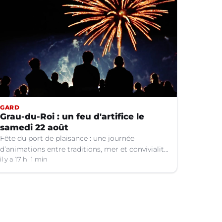
GARD
Grau-du-Roi : un feu d'artifice le
samedi 22 août
Fête du port de plaisance : une journée
d’animations entre traditions, mer et convivialité
vous attend.
il y a 17 h
1 min