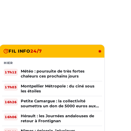
FIL INFO
24/7
HIER
Météo : poursuite de très fortes
17h12
chaleurs ces prochains jours
Montpellier Métropole : du ciné sous
17h03
les étoiles
Petite Camargue : la collectivité
16h26
soumettra un don de 5000 euros aux
sinistrés de la Gironde
Hérault : les Journées andalouses de
16h06
retour à Frontignan
Nîmes : épicerie, "plusieurs