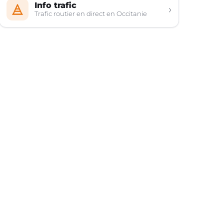
Info trafic
›
Trafic routier en direct en Occitanie