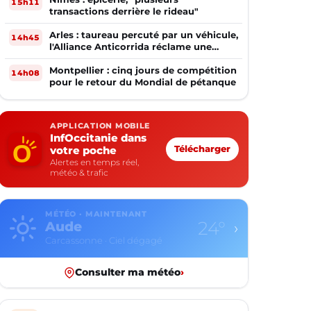
15h11
transactions derrière le rideau"
Arles : taureau percuté par un véhicule,
14h45
l'Alliance Anticorrida réclame une
enquête
Montpellier : cinq jours de compétition
14h08
pour le retour du Mondial de pétanque
APPLICATION MOBILE
InfOccitanie dans
votre poche
Télécharger
Alertes en temps réel,
météo & trafic
MÉTÉO · MAINTENANT
24°
Aude
›
Carcassonne · Ciel dégagé
Consulter ma météo
›