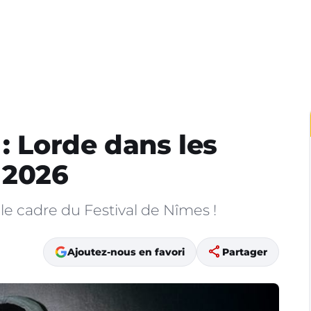
: Lorde dans les
t 2026
e cadre du Festival de Nîmes !
share
Ajoutez-nous en favori
Partager