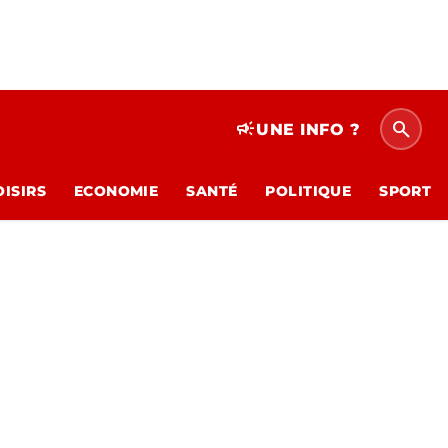
search
campaign
UNE INFO ?
OISIRS
ECONOMIE
SANTÉ
POLITIQUE
SPORT