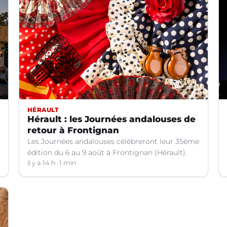
HÉRAULT
Hérault : les Journées andalouses de
retour à Frontignan
Les Journées andalouses célèbreront leur 35ème
édition du 6 au 9 août à Frontignan (Hérault).
il y a 14 h
1 min