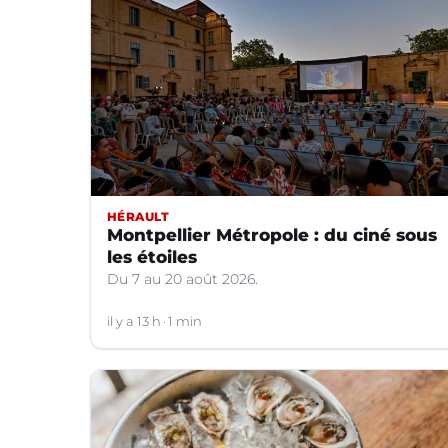
HÉRAULT
Montpellier Métropole : du ciné sous
les étoiles
Du 7 au 20 août 2026.
il y a 13 h
1 min