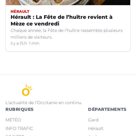
HÉRAULT
Hérault : La Fête de l’huître revient à
Mèze ce vendredi
Chaque année, la Fête de l’huître rassemble plusieurs
milliers de visiteurs.
il y a 15 h
1 min
L'actualité de l'Occitanie en continu
RUBRIQUES
DÉPARTEMENTS
MÉTÉO
Gard
INFO TRAFIC
Hérault