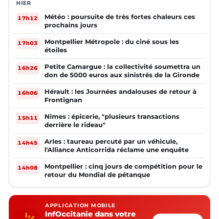
HIER
Météo : poursuite de très fortes chaleurs ces
17h12
prochains jours
Montpellier Métropole : du ciné sous les
17h03
étoiles
Petite Camargue : la collectivité soumettra un
16h26
don de 5000 euros aux sinistrés de la Gironde
Hérault : les Journées andalouses de retour à
16h06
Frontignan
Nîmes : épicerie, "plusieurs transactions
15h11
derrière le rideau"
Arles : taureau percuté par un véhicule,
14h45
l'Alliance Anticorrida réclame une enquête
Montpellier : cinq jours de compétition pour le
14h08
retour du Mondial de pétanque
APPLICATION MOBILE
InfOccitanie dans votre