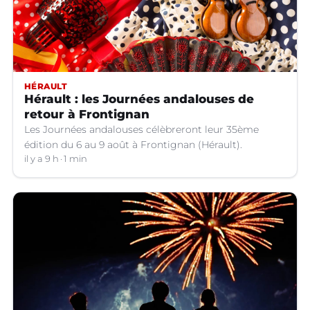
HÉRAULT
Hérault : les Journées andalouses de
retour à Frontignan
Les Journées andalouses célèbreront leur 35ème
édition du 6 au 9 août à Frontignan (Hérault).
il y a 9 h
1 min