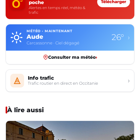
poche
Télécharger
Alertes en temps réel, météo &
trafic
MÉTÉO · MAINTENANT
26°
Aude
›
Carcassonne · Ciel dégagé
Consulter ma météo
›
Info trafic
›
Trafic routier en direct en Occitanie
À lire aussi