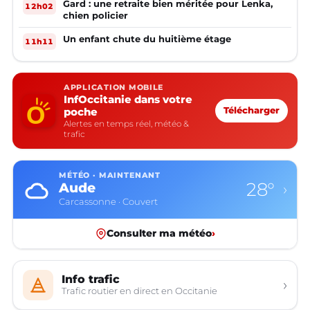
Gard : une retraite bien méritée pour Lenka,
12h02
chien policier
Un enfant chute du huitième étage
11h11
APPLICATION MOBILE
InfOccitanie dans votre
poche
Télécharger
Alertes en temps réel, météo &
trafic
MÉTÉO · MAINTENANT
28°
Aude
›
Carcassonne · Couvert
Consulter ma météo
›
Info trafic
›
Trafic routier en direct en Occitanie