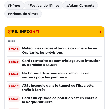
#Nîmes
#Festival de Nîmes
#Adam Concerts
#Arènes de Nîmes
FIL INFO
24/7
HIER
Météo : des orages attendus ce dimanche en
17h10
Occitanie, les prévisions
Gard : tentative de cambriolage avec intrusion
16h39
au domicile à Sauzet
Narbonne : deux nouveaux véhicules de
16h10
secours pour les pompiers
A75 : incendie dans le tunnel de l'Escalette,
15h17
trafic à l'arrêt
Gard : un épisode de pollution est en cours à
14h37
la Roque-sur-Cèze