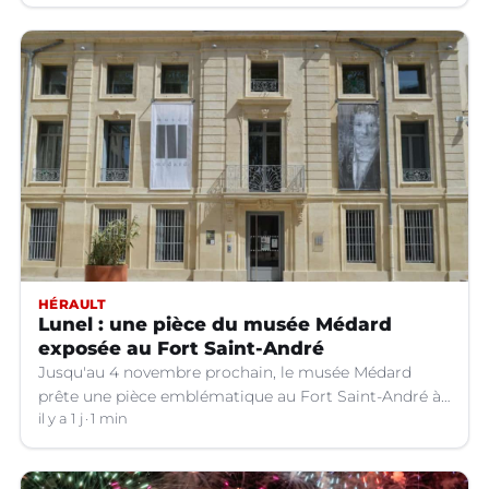
HÉRAULT
Lunel : une pièce du musée Médard
exposée au Fort Saint-André
Jusqu'au 4 novembre prochain, le musée Médard
prête une pièce emblématique au Fort Saint-André à
Villeneuve-lez-Avignon (Gard).
il y a 1 j
1 min